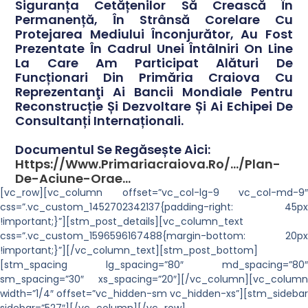
Siguranța Cetățenilor Să Crească În
Permanență, În Strânsă Corelare Cu
Protejarea Mediului Înconjurător, Au Fost
Prezentate În Cadrul Unei Întâlniri On Line
La Care Am Participat Alături De
Funcționari Din Primăria Craiova Cu
Reprezentanţi Ai Bancii Mondiale Pentru
Reconstrucție Și Dezvoltare Și Ai Echipei De
Consultanți Internaționali.
Documentul Se Regăsește Aici:
Https://www.primariacraiova.ro/.../plan-
De-Aciune-Orae...
[vc_row][vc_column offset=”vc_col-lg-9 vc_col-md-9″
css=”.vc_custom_1452702342137{padding-right: 45px
!important;}”][stm_post_details][vc_column_text
css=”.vc_custom_1596596167488{margin-bottom: 20px
!important;}”][/vc_column_text][stm_post_bottom]
[stm_spacing lg_spacing=”80″ md_spacing=”80″
sm_spacing=”30″ xs_spacing=”20″][/vc_column][vc_column
width=”1/4″ offset=”vc_hidden-sm vc_hidden-xs”][stm_sidebar