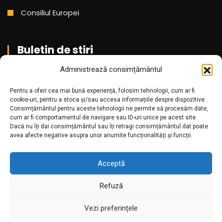
Consiliul Europei
Buletin de stiri
Administrează consimțământul
Aboneaza-te pentru a primi cele mai noi stiri din partea
noastra!
Pentru a oferi cea mai bună experiență, folosim tehnologii, cum ar fi
cookie-uri, pentru a stoca și/sau accesa informațiile despre dispozitive.
Consimțământul pentru aceste tehnologii ne permite să procesăm date,
cum ar fi comportamentul de navigare sau ID-uri unice pe acest site.
Dacă nu îți dai consimțământul sau îți retragi consimțământul dat poate
avea afecte negative asupra unor anumite funcționalități și funcții.
Acceptă
Refuză
Amr.ro @2025. Toate drepturile rezervate
Vezi preferințele