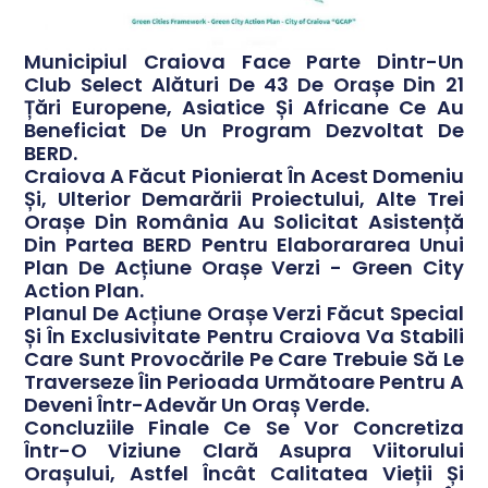
Municipiul Craiova Face Parte Dintr-Un
Club Select Alături De 43 De Orașe Din 21
Țări Europene, Asiatice Și Africane Ce Au
Beneficiat De Un Program Dezvoltat De
BERD.
Craiova A Făcut Pionierat În Acest Domeniu
Și, Ulterior Demarării Proiectului, Alte Trei
Orașe Din România Au Solicitat Asistență
Din Partea BERD Pentru Elaborararea Unui
Plan De Acțiune Orașe Verzi - Green City
Action Plan.
Planul De Acțiune Orașe Verzi Făcut Special
Și În Exclusivitate Pentru Craiova Va Stabili
Care Sunt Provocările Pe Care Trebuie Să Le
Traverseze Îin Perioada Următoare Pentru A
Deveni Într-Adevăr Un Oraș Verde.
Concluziile Finale Ce Se Vor Concretiza
Într-O Viziune Clară Asupra Viitorului
Orașului, Astfel Încât Calitatea Vieții Și