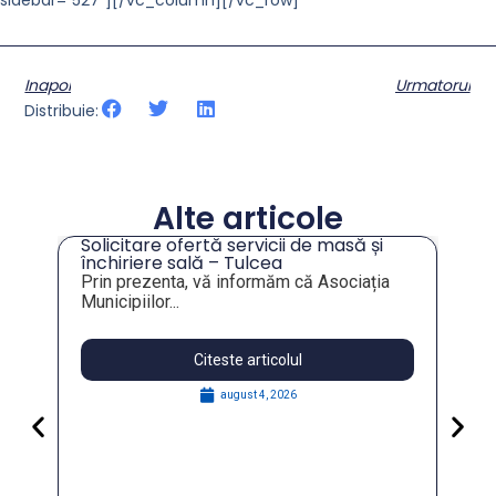
sidebar=”527″][/vc_column][/vc_row]
Inapoi
Urmatorul
Distribuie:
Alte articole
Solicitare ofertă servicii de masă și
tru
închiriere sală – Tulcea
Prin prezenta, vă informăm că Asociația
Municipiilor...
Citeste articolul
august 4, 2026
Pa
Go
for
În 
FO