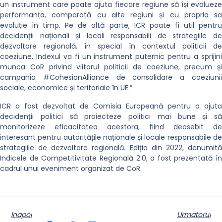
un instrument care poate ajuta fiecare regiune să își evalueze
performanța, comparată cu alte regiuni și cu propria sa
evoluție în timp. Pe de altă parte, ICR poate fi util pentru
decidenții naționali și locali responsabili de strategiile de
dezvoltare regională, în special în contextul politicii de
coeziune. Indexul va fi un instrument puternic pentru a sprijini
munca CoR privind viitorul politicii de coeziune, precum și
campania #CohesionAlliance de consolidare a coeziunii
sociale, economice și teritoriale în UE.”
ICR a fost dezvoltat de Comisia Europeană pentru a ajuta
decidenții politici să proiecteze politici mai bune și să
monitorizeze eficacitatea acestora, fiind deosebit de
interesant pentru autoritățile naționale și locale responsabile de
strategiile de dezvoltare regională. Ediția din 2022, denumită
Indicele de Competitivitate Regională 2.0, a fost prezentată în
cadrul unui eveniment organizat de CoR.
Inapoi
Urmatorul