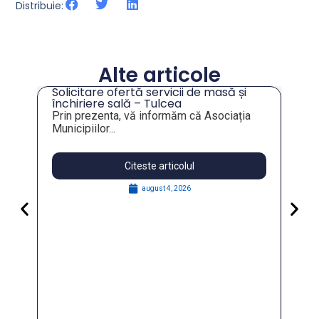
Distribuie:
Alte articole
Solicitare ofertă servicii de masă și
tru
închiriere sală – Tulcea
Prin prezenta, vă informăm că Asociația
Municipiilor...
Citeste articolul
august 4, 2026
Pa
Go
for
În 
FO