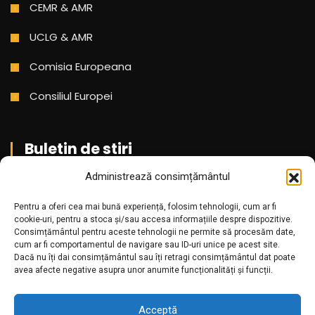
CEMR & AMR
UCLG & AMR
Comisia Europeana
Consiliul Europei
Buletin de stiri
Administrează consimțământul
Aboneaza-te pentru a primi cele mai noi stiri din partea
Pentru a oferi cea mai bună experiență, folosim tehnologii, cum ar fi
noastra!
cookie-uri, pentru a stoca și/sau accesa informațiile despre dispozitive.
Consimțământul pentru aceste tehnologii ne permite să procesăm date,
cum ar fi comportamentul de navigare sau ID-uri unice pe acest site.
Dacă nu îți dai consimțământul sau îți retragi consimțământul dat poate
avea afecte negative asupra unor anumite funcționalități și funcții.
Acceptă