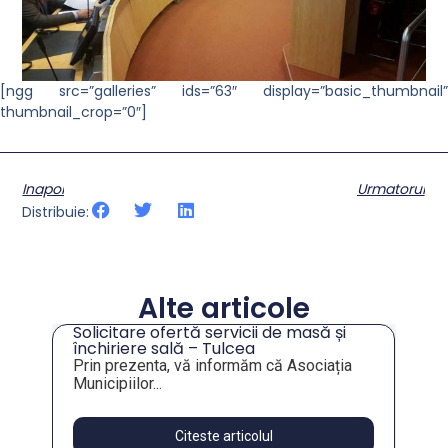
[ngg src=”galleries” ids=”63″ display=”basic_thumbnail”
thumbnail_crop=”0″]
Inapoi
Urmatorul
Distribuie:
Alte articole
Solicitare ofertă servicii de masă și
tru
închiriere sală – Tulcea
Prin prezenta, vă informăm că Asociația
Municipiilor...
Citeste articolul