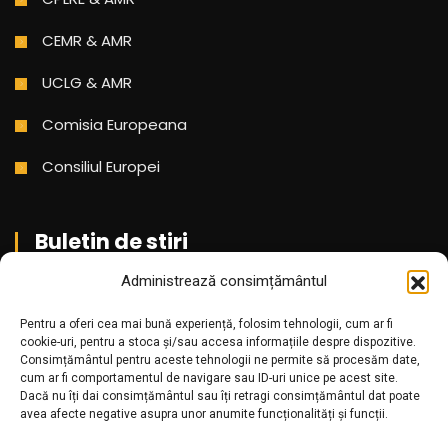
CEMR & AMR
UCLG & AMR
Comisia Europeana
Consiliul Europei
Buletin de stiri
Administrează consimțământul
Aboneaza-te pentru a primi cele mai noi stiri din partea
Pentru a oferi cea mai bună experiență, folosim tehnologii, cum ar fi
noastra!
cookie-uri, pentru a stoca și/sau accesa informațiile despre dispozitive.
Consimțământul pentru aceste tehnologii ne permite să procesăm date,
cum ar fi comportamentul de navigare sau ID-uri unice pe acest site.
Dacă nu îți dai consimțământul sau îți retragi consimțământul dat poate
avea afecte negative asupra unor anumite funcționalități și funcții.