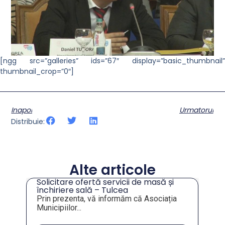
[ngg src=”galleries” ids=”67″ display=”basic_thumbnail”
thumbnail_crop=”0″]
Inapoi
Urmatorul
Distribuie:
Alte articole
Solicitare ofertă servicii de masă și
tru
închiriere sală – Tulcea
Prin prezenta, vă informăm că Asociația
Municipiilor...