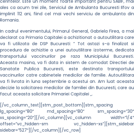
cerintelor. Este un moment foarte important pentru SABIF, mai
ales ca acum trei zile, Serviciul de Ambulanta Bucuresti Ilfov a
implinit 112 ani, fiind cel mai vechi serviciu de ambulanta din
Romania.
In cadrul evenimentului, Primarul General, Gabriela Firea, a mai
declarat ca Primaria Capitalei a achizitionat o autoutilitara care
va fi utilizata de DSP Bucuresti: ” Tot astazi s-a finalizat si
procedura de achizitie a unei autoutilitare izoterme, dedicata
transportului vaccinurilor pe raza Municipiului Bucuresti.
Aceasta masina, va fi data in sistem de comodat Directiei de
Sanatate Publica Bucuresti, este destinata transportului
vaccinurilor catre cabinetele medicilor de familie. Autoutilitara
va fi livrata in luna septembrie a acestui an. Am luat aceasta
decizie la solicitarea medicilor de familiei din Bucuresti, care au
facut aceasta solicitare Primariei Capitalei „.
[/vc_column_text][stm_post_bottom][stm_spacing
lg_spacing=”80″ md_spacing=”80″ sm_spacing=”30″
xs_spacing=”20″][/vc_column][vc_column width=”1/4″
offset=”vc_hidden-sm vc_hidden-xs”][stm_sidebar
sidebar=”527″][/vc_column][/vc_row]