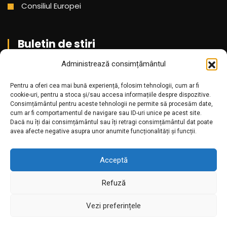
Consiliul Europei
Buletin de stiri
Administrează consimțământul
Aboneaza-te pentru a primi cele mai noi stiri din partea
noastra!
Pentru a oferi cea mai bună experiență, folosim tehnologii, cum ar fi
cookie-uri, pentru a stoca și/sau accesa informațiile despre dispozitive.
Consimțământul pentru aceste tehnologii ne permite să procesăm date,
cum ar fi comportamentul de navigare sau ID-uri unice pe acest site.
Dacă nu îți dai consimțământul sau îți retragi consimțământul dat poate
avea afecte negative asupra unor anumite funcționalități și funcții.
Acceptă
Refuză
Amr.ro @2025. Toate drepturile rezervate
Vezi preferințele