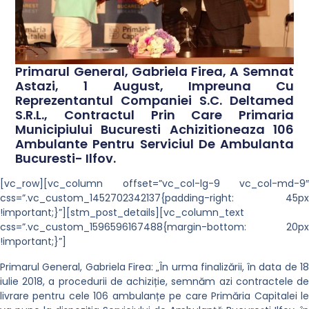
Primarul General, Gabriela Firea, A Semnat
Astazi, 1 August, Impreuna Cu
Reprezentantul Companiei S.C. Deltamed
S.R.L., Contractul Prin Care Primaria
Municipiului Bucuresti Achizitioneaza 106
Ambulante Pentru Serviciul De Ambulanta
Bucuresti- Ilfov.
[vc_row][vc_column offset=”vc_col-lg-9 vc_col-md-9″
css=”.vc_custom_1452702342137{padding-right: 45px
!important;}”][stm_post_details][vc_column_text
css=”.vc_custom_1596596167488{margin-bottom: 20px
!important;}”]
Primarul General, Gabriela Firea: „În urma finalizării, în data de 18
iulie 2018, a procedurii de achiziție, semnăm azi contractele de
livrare pentru cele 106 ambulanțe pe care Primăria Capitalei le