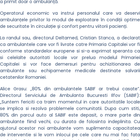
a primit doar o ambulanță.
Operatorul economic va instrui personalul care va deservi
ambulanțele privitor la modul de exploatare în condiții optime
de securitate în circulație și confort pentru viitorii pacienți.
La randul sau, directorul Deltamed, Cristian Stanca, a declarat
ca ambulantele care vor fi livrate catre Primaria Capitalei vor fi
conforme standardelor europene si si-a exprimat speranta ca
si celelalte autoritati locale vor prelua modelul Primariei
Capitalei si vor face demersuri pentru achizitionarea de
ambulante sau echipamente medicale destinate salvarii
cetatenilor Romaniei.
Alice Grasu: „80% din ambulantele SABIF ar trebui casate”.
Directorul Serviciului de Ambulanta Bucuresti Ilfov (SABIF):
„Suntem fericiti ca traim momentul in care autoritatile locale
se implica si rezolva problemele comunitatii. Dupa cum stiti,
80% din parcul auto al SABIF este depasit, o mare parte din
ambulante fiind vechi, cu durata de folosinta indeplinita. Cu
ajutorul acestor noi ambulante vom suplimenta capacitatea
de interventie si le vom inlocui pe cele care nu mai fac fata