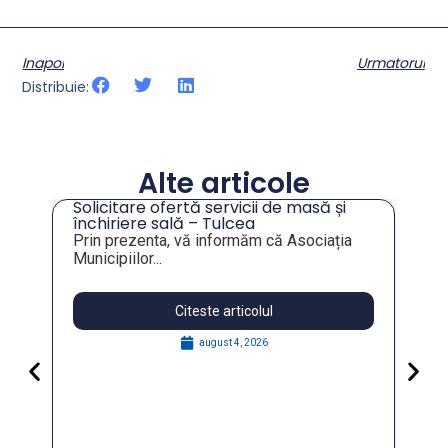
Inapoi
Urmatorul
Distribuie:
Alte articole
Solicitare ofertă servicii de masă și
tru
închiriere sală – Tulcea
Prin prezenta, vă informăm că Asociația
Municipiilor...
Citeste articolul
august 4, 2026
Pa
Go
for
În 
FO