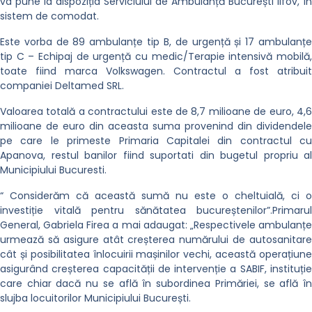
va pune la dispoziția Serviciului de Ambulanță București Ilfov, în
sistem de comodat.
Este vorba de 89 ambulanțe tip B, de urgență și 17 ambulanțe
tip C – Echipaj de urgență cu medic/Terapie intensivă mobilă,
toate fiind marca Volkswagen. Contractul a fost atribuit
companiei Deltamed SRL.
Valoarea totală a contractului este de 8,7 milioane de euro, 4,6
milioane de euro din aceasta suma provenind din dividendele
pe care le primeste Primaria Capitalei din contractul cu
Apanova, restul banilor fiind suportati din bugetul propriu al
Municipiului Bucuresti.
“ Considerăm că această sumă nu este o cheltuială, ci o
investiție vitală pentru sănătatea bucureștenilor”.Primarul
General, Gabriela Firea a mai adaugat: „Respectivele ambulanțe
urmează să asigure atât creșterea numărului de autosanitare
cât și posibilitatea înlocuirii mașinilor vechi, această operațiune
asigurând creșterea capacității de intervenție a SABIF, instituție
care chiar dacă nu se află în subordinea Primăriei, se află în
slujba locuitorilor Municipiului București.