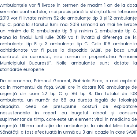
Ambulanțele vor fi livrate în termen de maxim 1 an de la data
semnării contractelor, mai precis până la sfârșitul lunii februarie
2019 vor fi livrate minim 62 de ambulanțe tip B și 12 ambulanțe
tip C, până la sfârșitul lunii mai 2019 urmand să mai fie livrate
un minim de 13 ambulanțe tip B și minim 2 ambulanțe tip C.
Până la finalul lunii iulie 2019 va fi livrată și diferența de 14
ambulanțe tip B și 3 ambulanțe tip C. Cele 106 ambulante
achizitionate vor fi puse la dispozitia SABIF, pe baza unui
contract de comodat, insa raman in proprietatea Primariei
Municipiului Bucuresti”. Noile ambulante sunt dotate la
standarde europene
De asemenea, Primarul General, Gabriela Firea, a mai explicat
ca in momentul de față, SABIF are în dotare 108 ambulanțe de
urgență din care 22 tip C și 86 tip B. Din totalul de 108
ambulanțe, un număr de 68 au durata legală de folosință
depășită, ceea ce presupune costuri de exploatare
nesustenabile în raport cu bugetul alocat și consum
suplimentar de timp, care este un element vital în medicina de
urgență. Ultima achiziție de ambulanțe, la nivelul Ministerului
Sănătății, a fost efectuată în urmă cu 3 ani, ocazie în care SABIF