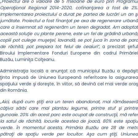
„Proiectul are o valoare de 5 milioane de euro prin Programul
Operaţional Regional 2014-2020, cofinanţarea a fost de 2%.
Implementarea proiectului a durat pe partea de lucrări un an şi
jumătate. Proiectul a fost finanţat pe axa de regenerare urbană
care a însemnat să regenerăm un teren degradat. Am adoptat
această soluţie cu plante perene, este un fel de grădină urbană,
copiii pot culege muşeţel, lavandă, se pot juca în zona de parc
de răchită, pot prepara tot felul de ceaiuri”,
a precizat şefu
Biroului Implementare Fonduri Europene din cadrul Primăriei
Buzău, Luminiţa Colţeanu.
Administraţia locală a anunţat că municipiul Buzău a depăşit
ţinta impusă de Uniunea Europeană referitoare la asigurarea
spaţiului verde şi doreşte, în viitor, să devină cel mai verde oraş
din România.
„Aici, după cum ştiţi era un teren abandonat, mai rămăseseră
câţiva sârbi care mai plantau legume, printre stuf şi printre
gunoaie. 20% din acest parc este ocupat de construcţii, mă refer
la satul de răchită, locurile acestea de joacă, 80% este spaţiu
verde. În momentul acesta, Primăria Buzău are 28 de metri
pătraţi de spaţiu verde per locuitor. Aşa cum ştiţi, Uniunea