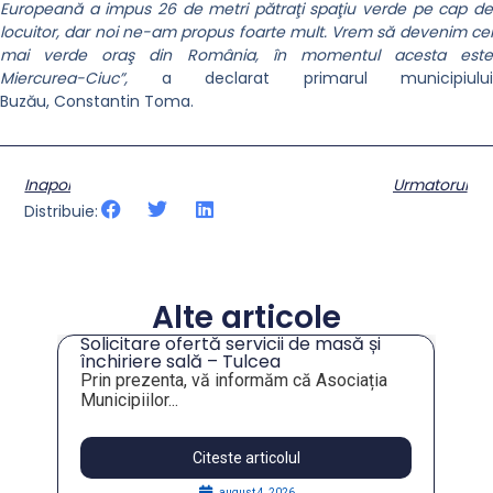
Europeană a impus 26 de metri pătraţi spaţiu verde pe cap de
locuitor, dar noi ne-am propus foarte mult. Vrem să devenim cel
mai verde oraş din România, în momentul acesta este
Miercurea-Ciuc”,
a declarat primarul municipiului
Buzău, Constantin Toma.
Inapoi
Urmatorul
Distribuie:
Alte articole
Solicitare ofertă servicii de masă și
tru
închiriere sală – Tulcea
Prin prezenta, vă informăm că Asociația
Municipiilor...
Citeste articolul
august 4, 2026