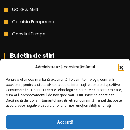
UCLG & AMR
Comisia Europeana
Consiliul Europei
Buletin de stiri
Administrează consimțământul
Aboneaza-te pentru a primi cele mai noi stiri din partea
noastra!
Pentru a oferi cea mai bună experiență, folosim tehnologii, cum ar fi
cookie-uri, pentru a stoca și/sau accesa informațiile despre dispozitive.
Consimțământul pentru aceste tehnologii ne permite să procesăm date,
cum ar fi comportamentul de navigare sau ID-uri unice pe acest site.
Dacă nu îți dai consimțământul sau îți retragi consimțământul dat poate
avea afecte negative asupra unor anumite funcționalități și funcții.
Acceptă