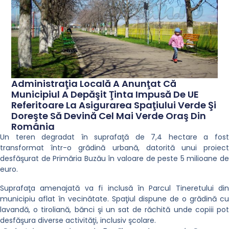
Administraţia Locală A Anunţat Că
Municipiul A Depăşit Ţinta Impusă De UE
Referitoare La Asigurarea Spaţiului Verde Şi
Doreşte Să Devină Cel Mai Verde Oraş Din
România
Un teren degradat în suprafaţă de 7,4 hectare a fost
transformat într-o grădină urbană, datorită unui proiect
desfăşurat de Primăria Buzău în valoare de peste 5 milioane de
euro.
Suprafaţa amenajată va fi inclusă în Parcul Tineretului din
municipiu aflat în vecinătate. Spaţiul dispune de o grădină cu
lavandă, o tiroliană, bănci şi un sat de răchită unde copiii pot
desfăşura diverse activităţi, inclusiv şcolare.