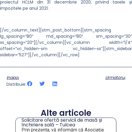
proiectul HCLM din 31 decembrie 2020, privind taxele și
impozitele pe anul 2021.
[/vc_column_text][stm_post_bottom][stm_spacing
lg_spacing=”80″ md_spacing=”80″ sm_spacing=”30″
xs_spacing=”20″][/vc_column][vc_column width=”1/4″
offset=”vc_hidden-sm vc_hidden-xs”][stm_sidebar
sidebar=”527″][/vc_column][/vc_row]
Inapoi
Urmatorul
Distribuie:
Alte articole
Solicitare ofertă servicii de masă și
tru
închiriere sală – Tulcea
Prin prezenta, vă informăm că Asociația