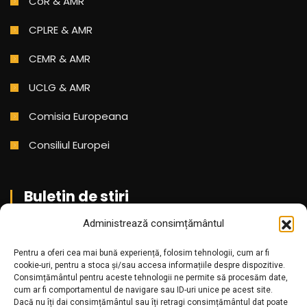
CoR & AMR
CPLRE & AMR
CEMR & AMR
UCLG & AMR
Comisia Europeana
Consiliul Europei
Buletin de stiri
Administrează consimțământul
Aboneaza-te pentru a primi cele mai noi stiri din partea
noastra!
Pentru a oferi cea mai bună experiență, folosim tehnologii, cum ar fi
cookie-uri, pentru a stoca și/sau accesa informațiile despre dispozitive.
Consimțământul pentru aceste tehnologii ne permite să procesăm date,
cum ar fi comportamentul de navigare sau ID-uri unice pe acest site.
Dacă nu îți dai consimțământul sau îți retragi consimțământul dat poate