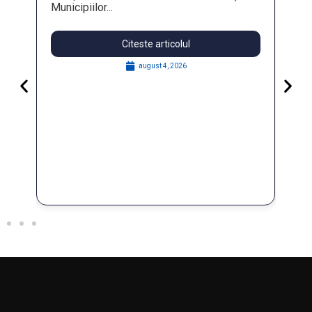
Municipiilor...
Citeste articolul
august 4, 2026
Pa
Go
for
În 
FO