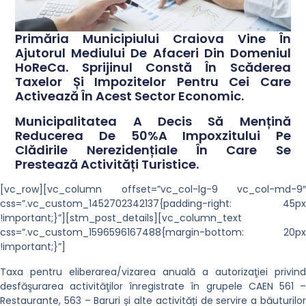
Primăria Municipiului Craiova Vine În
Ajutorul Mediului De Afaceri Din Domeniul
HoReCa. Sprijinul Constă În Scăderea
Taxelor Și Impozitelor Pentru Cei Care
Activează În Acest Sector Economic.
Municipalitatea A Decis Să Mențină
Reducerea De 50%a Impoxzitului Pe
Clădirile Nerezidențiale În Care Se
Prestează Activități Turistice.
[vc_row][vc_column offset=”vc_col-lg-9 vc_col-md-9″
css=”.vc_custom_1452702342137{padding-right: 45px
!important;}”][stm_post_details][vc_column_text
css=”.vc_custom_1596596167488{margin-bottom: 20px
!important;}”]
Taxa pentru eliberarea/vizarea anuală a autorizaţiei privind
desfăşurarea activităţilor înregistrate în grupele CAEN 561 –
Restaurante, 563 – Baruri și alte activități de servire a băuturilor