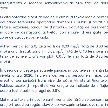
înregistrează o scădere semnificativă de 50% față de anul
2020.
O altă hotărâre a fost aceea de a diminua taxele locale pentru
ocuparea terenurilor aparţinând domeniului public şi privat cu
terase sezoniere, parcuri de distracţii şi activităţi de agrement
în care se desfăşoară activităţi comerciale, diferenţiate pe
zone de atracție comercială.
Astfel, pentru zona 0, taxa va fi de 0,03 mp/zi față de 0,60 lei
mp/zi anul trecut, zona 1 – 0,02mp/zi față de 0,40 lei mp/zi, în
timp ce zonele 2 și 3 vor plăti 0,01/zi lei mp față de 0,30 lei
mp/zi.
În ceea ce privește persoanele juridice, impozitele se mențin la
nivelul anului 2020, în vreme ce, pentru persoanele fizice, ca
efect al comunicării transmise de către Ministerul Finanțelor
Publice, taxele și impozitele vor crește cu indicele de inflație
care a fost stabilit la pragul de 3.8%.
Mai multe taxe și impozite sunt menținute fără a se consemna
creșteri, acestea regăsindu-se pe
www.primariacraiova.ro
și î