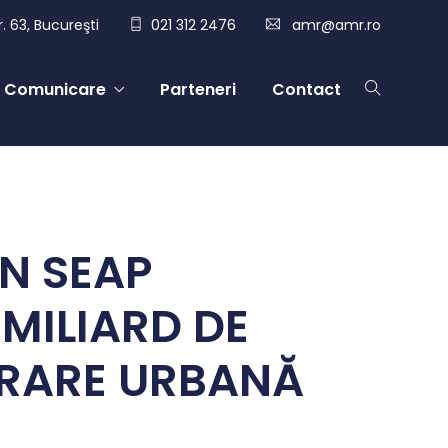
. 63, Bucureşti
021 312 2476
amr@amr.ro
Comunicare
Parteneri
Contact
ÎN SEAP
 MILIARD DE
ERARE URBANĂ