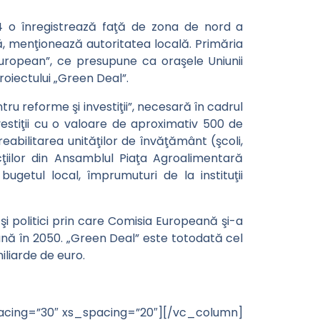
4 o înregistrează faţă de zona de nord a
nă, menţionează autoritatea locală. Primăria
european”, ce presupune ca oraşele Uniunii
oiectului „Green Deal”.
tru reforme şi investiţii”, necesară în cadrul
nvestiţii cu o valoare de aproximativ 500 de
eabilitarea unităţilor de învăţământ (şcoli,
cţiilor din Ansamblul Piaţa Agroalimentară
ugetul local, împrumuturi de la instituţii
şi politici prin care Comisia Europeană şi-a
ână în 2050. „Green Deal” este totodată cel
iliarde de euro.
cing=”30″ xs_spacing=”20″][/vc_column]