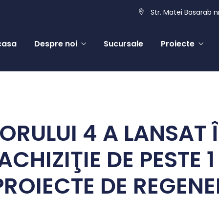
Str. Matei Basarab nr
casa
Despre noi
Sucursale
Proiecte
ORULUI 4 A LANSAT 
CHIZIŢIE DE PESTE 1
PROIECTE DE REGEN