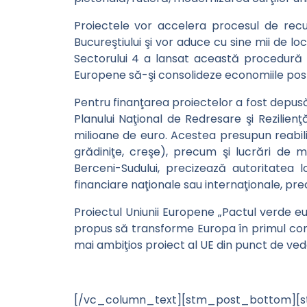
Proiectele vor accelera procesul de rec
Bucureştiului şi vor aduce cu sine mii de l
Sectorului 4 a lansat această procedură d
Europene să-şi consolideze economiile pos
Pentru finanţarea proiectelor a fost depusă l
Planului Naţional de Redresare şi Rezilienţ
milioane de euro. Acestea presupun reabilit
grădiniţe, creşe), precum şi lucrări de m
Berceni-Sudului, precizează autoritatea l
financiare naţionale sau internaţionale, pr
Proiectul Uniunii Europene „Pactul verde eu
propus să transforme Europa în primul cont
mai ambiţios proiect al UE din punct de vede
[/vc_column_text][stm_post_bottom][st