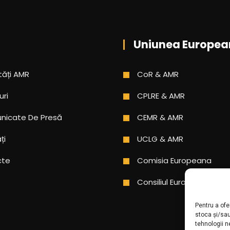
Uniunea Europea
tăți AMR
CoR & AMR
uri
CPLRE & AMR
icate De Presă
CEMR & AMR
ți
UCLG & AMR
cte
Comisia Europeana
Consiliul Europei
Pentru a ofe
stoca și/sa
tehnologii 