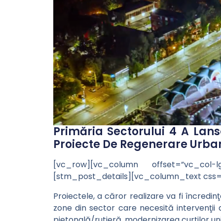
Primăria Sectorului 4 A Lans
Proiecte De Regenerare Urba
[vc_row][vc_column offset=”vc_col-
[stm_post_details][vc_column_text css=
Proiectele, a căror realizare va fi încre
zone din sector care necesită intervenţii d
pietonală/rutieră, modernizarea curţilor uni