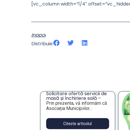
[vc_column width=”1/4″ offset=”vc_hidd
Inapoi
Distribuie:
tă servicii de
An
iere sală –
„S
or
vă informăm că
Va
an
iilor...
Va
pu
articolul