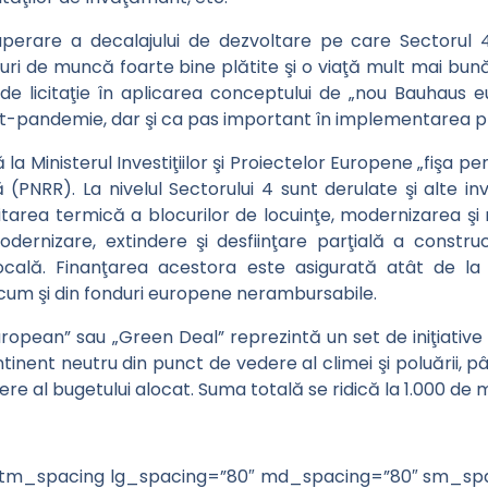
uperare a decalajului de dezvoltare pe care Sectorul 
ocuri de muncă foarte bine plătite şi o viaţă mult mai bu
e licitaţie în aplicarea conceptului de „nou Bauhaus 
t-pandemie, dar şi ca pas important în implementarea pr
a Ministerul Investiţiilor şi Proiectelor Europene „fişa pen
ă (PNRR). La nivelul Sectorului 4 sunt derulate şi alte i
area termică a blocurilor de locuinţe, modernizarea şi r
odernizare, extindere şi desfiinţare parţială a constru
ocală. Finanţarea acestora este asigurată atât de la b
ecum şi din fonduri europene nerambursabile.
ropean” sau „Green Deal” reprezintă un set de iniţiative 
inent neutru din punct de vedere al climei şi poluării, p
re al bugetului alocat. Suma totală se ridică la 1.000 de m
m_spacing lg_spacing=”80″ md_spacing=”80″ sm_spa