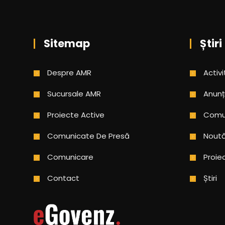
Sitemap
Știri
Despre AMR
Activi
Sucursale AMR
Anunț
Proiecte Active
Comun
Comunicate De Presă
Noută
Comunicare
Proie
Contact
Știri