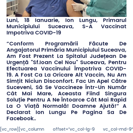
Luni, 18 Ianuarie, Ion Lungu, Primarul
Municipiului Suceava, S-A Vaccinat
Impotriva COVID-19
”Conform Programării Făcute De
Angajatorul Primăria Municipiului Suceava,
Am Fost Prezent La Spitalul Județean De
Urgență "Sf.Ioan Cel Nou" Suceava, Pentru
Efectuarea Vaccinului Împotriva COVID-
19. A Fost Ca La Oricare Alt Vaccin, Nu Am
Simțit Niciun Disconfort. Fac Un Apel Către
Suceveni, Să Se Vaccineze Într-Un Număr
Cât Mai Mare, Aceasta Fiind Singura
Soluție Pentru A Ne Întoarce Cât Mai Rapid
La O Viață Normală! Doamne Ajută!” A
Declarat Ion Lungu Pe Pagina Sa De
Facebook..
[vc_row][vc_column offset=”vc_col-lg-9 vc_col-md-9″