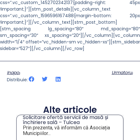
css=”.vc_custom_1452702342137{padding-right: 45px
!important;}”][stm_post_details][vc_column_text
css=”.vc_custom_1596596167488{margin-bottom: 20px
!important;}”][/vc_column_text][stm_post_bottom]
[stm_spacing lg_spacing=”80″ md_spacing=”80″
sm_spacing=”30″ xs_spacing=”20″][/vc_column][vc_column
width=”1/4″ offset=”vc_hidden-sm vc_hidden-xs”][stm_sidebar
sidebar=”527″][/vc_column][/vc_row]
Inapoi
Urmatorul
Distribuie:
Alte articole
Solicitare ofertă servicii de masă și
tru
închiriere sală – Tulcea
Prin prezenta, vă informăm că Asociația
Municipiilor...