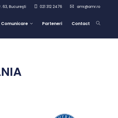
. 63, Bucureşti
021 312 2476
amr@amr.ro
Comunicare
Parteneri
Contact
ANIA