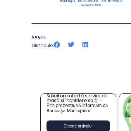
Inapoi
Distribuie:
tă servicii de
An
iere sală –
„S
or
vă informăm că
Va
an
iilor...
Va
pu
articolul