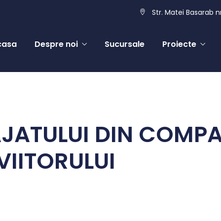
Str. Matei Basarab nr
casa
Despre noi
Sucursale
Proiecte
AJATULUI DIN COMP
VIITORULUI