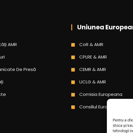
Uniunea Europea
tăți AMR
CoR & AMR
uri
CPLRE & AMR
icate De Presă
CEMR & AMR
ți
UCLG & AMR
cte
Comisia Europeana
Consiliul Europei
Pentru a ofe
stoca și/sa
tehnologii 