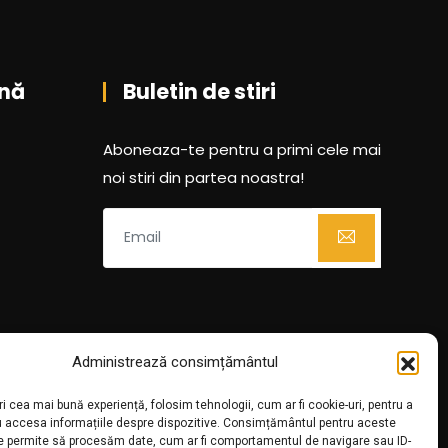
nă
Buletin de stiri
Aboneaza-te pentru a primi cele mai
noi stiri din partea noastra!
Administrează consimțământul
ri cea mai bună experiență, folosim tehnologii, cum ar fi cookie-uri, pentru a
u accesa informațiile despre dispozitive. Consimțământul pentru aceste
ne permite să procesăm date, cum ar fi comportamentul de navigare sau ID-