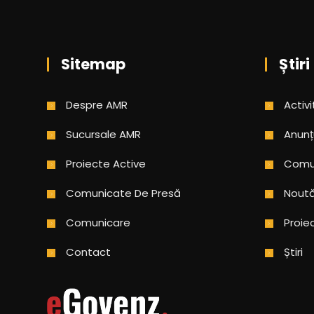
Sitemap
Știri
Despre AMR
Activi
Sucursale AMR
Anunț
Proiecte Active
Comun
Comunicate De Presă
Noută
Comunicare
Proie
Contact
Știri