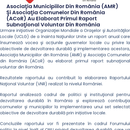
Asociaţia Municipiilor Din România (AMR)
Şi Asociaţia Comunelor Din România
(ACoR) Au Elaborat Primul Raport
Subnaţional Voluntar Din România
Urmare iniţiativei Organizaţiei Mondiale a Oraşelor şi Autorităţilor
Locale (UCLG) de a înainta Naţiunilor Unite un raport anual care
însumează vocea şi acțiunile guvernelor locale cu privire la
obiectivele de dezvoltarea durabilă şi implementarea acestora,
Asociaţia Municipiilor din România (AMR) şi Asociaţia Comunelor
din România (ACoR) au elaborat primul raport subnaţional
voluntar din România.
Rezultatele raportului au contribuit la elaborarea Raportului
Naţional Voluntar (VNR) realizat la nivelul României.
Raportul analizează cadrul de politici şi instituţional pentru
dezvoltarea durabilă în România și explorează contribuţia
comunelor şi municipiilor la implementarea unui set selectat
obiective de dezvoltare durabilă prin inițiative locale.
Concluziile raportului vor fi prezentate în cadrul Forumului
politic la nivel înalt al ONU privind dezvoltarea durabilă, care va