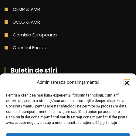
CEMR & AMR
UCLG & AMR
Comisia Europeana
Consiliul Europei
Buletin de stiri
Administrează consimțământul
Aboneaza-te pentru a primi cele mai noi stiri din partea
noastra!
Pentru a oferi cea mai bună experiență, folosim tehnologii, cum ar fi
cookie-uri, pentru a stoca și/sau accesa informațiile despre dispozitive.
Consimțământul pentru aceste tehnologii ne permite să procesăm date,
cum ar fi comportamentul de navigare sau ID-uri unice pe acest site.
Dacă nu îți dai consimțământul sau îți retragi consimțământul dat poate
avea afecte negative asupra unor anumite funcționalități și funcții.