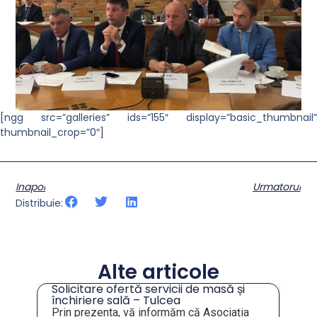
[ngg src=”galleries” ids=”155″ display=”basic_thumbnail”
thumbnail_crop=”0″]
Inapoi
Urmatorul
Distribuie:
Alte articole
Solicitare ofertă servicii de masă și
tru
închiriere sală – Tulcea
Prin prezenta, vă informăm că Asociația