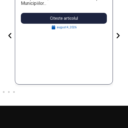
Municipiilor...
Citeste articolul
august 4, 2026
Pa
Go
for
În 
FO