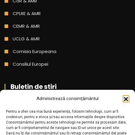
CoR & AMR
CPLRE & AMR
CEMR & AMR
UCLG & AMR
Comisia Europeana
Consiliul Europei
Buletin de stiri
Administrează consimțământul
Aboneaza-te pentru a primi cele mai noi stiri din partea
noastra!
Pentru a oferi cea mai bună experiență, folosim tehnologii, cum ar fi
cookie-uri, pentru a stoca și/sau accesa informațiile despre dispozitive.
Consimțământul pentru aceste tehnologii ne permite să procesăm date,
cum ar fi comportamentul de navigare sau ID-uri unice pe acest site.
Dacă nu îți dai consimțământul sau îți retragi consimțământul dat poate