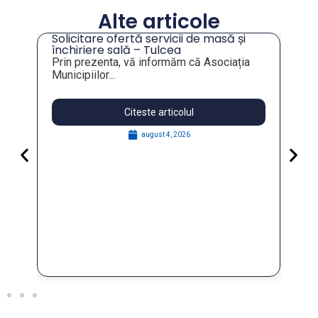
Alte articole
Solicitare ofertă servicii de masă și
tru
închiriere sală – Tulcea
Prin prezenta, vă informăm că Asociația
Municipiilor...
Citeste articolul
august 4, 2026
Pa
Go
for
În 
FO