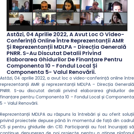
Astăzi, 04 Aprilie 2022, A Avut Loc O Video-
Conferință Online Între Reprezentanții AMR
Și Reprezentanții MDLPA - Direcția Generală
PNRR. S-Au Discutat Detalii Privind
Elaborarea Ghidurilor De Finanțare Pentru
Componenta 10 - Fondul Local Și
Componenta 5- Valul Renovării.
Astăzi, 04 aprilie 2022, a avut loc o video-conferință online între
reprezentanții AMR și reprezentanții MDLPA – Direcția Generală
PNRR. S-au discutat detalii privind elaborarea ghidurilor de
finanțare pentru Componenta 10 – Fondul Local și Componenta
5 – Valul Renovării.
Reprezentanții MDLPA au răspuns la întrebări și au oferit soluții
privind proiectele depuse până în momentul de față din cadrul
C5 și pentru ghidurile din C10. Participanții au fost încurajați să
continue depunerea de noi proiecte pentru a atinge plafonul