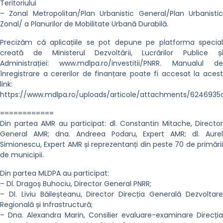
Teritoriului
– Zonal Metropolitan/Plan Urbanistic General/Plan Urbanistic
Zonal/ a Planurilor de Mobilitate Urbană Durabilă.
Precizăm că aplicațiile se pot depune pe platforma special
creată de Ministerul Dezvoltării, Lucrărilor Publice și
Administrației: www.mdlpa.ro/investitii/PNRR. Manualul de
înregistrare a cererilor de finanțare poate fi accesat la acest
link:
https://www.mdlpa.ro/uploads/articole/attachments/6246935
============
Din partea AMR au participat: dl. Constantin Mitache, Director
General AMR; dna. Andreea Podaru, Expert AMR; dl. Aurel
Simionescu, Expert AMR și reprezentanți din peste 70 de primării
de municipii.
Din partea MLDPA au participat:
– Dl. Dragoș Buhociu, Director General PNRR;
– Dl. Liviu Băileșteanu, Director Direcția Generală Dezvoltare
Regională și Infrastructură;
– Dna. Alexandra Marin, Consilier evaluare-examinare Direcția