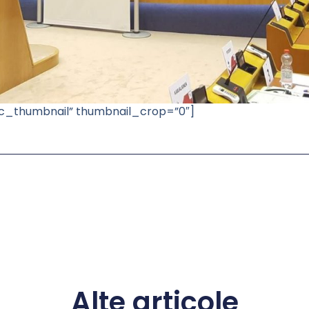
asic_thumbnail” thumbnail_crop=”0″]
Alte articole