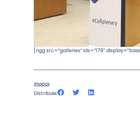
[ngg src=”galleries” ids=”179″ display=”b
Inapoi
Distribuie: