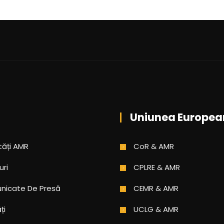
Uniunea Europea
tăți AMR
CoR & AMR
uri
CPLRE & AMR
icate De Presă
CEMR & AMR
ți
UCLG & AMR