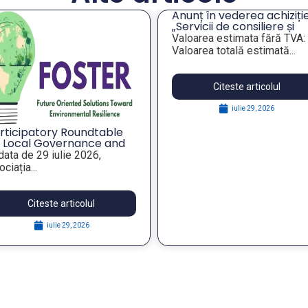
Anunț în vederea achiziție
„Servicii de consiliere și
orientare profesională a
Valoarea estimata fără TVA:
angajaților din companiil
Valoarea totală estimată...
publice municipale”
Citeste articolul
iulie 29, 2026
rticipatory Roundtable
 Local Governance and
rategic Foresight for
 data de 29 iulie 2026,
silient Public Policies,
ciația...
thin the FOSTER Project
Citeste articolul
iulie 29, 2026