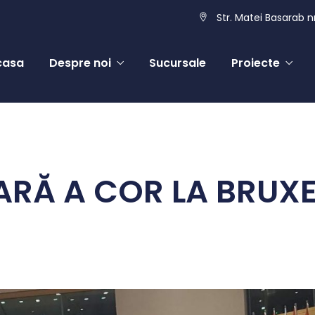
Str. Matei Basarab nr
casa
Despre noi
Sucursale
Proiecte
RĂ A COR LA BRUXEL