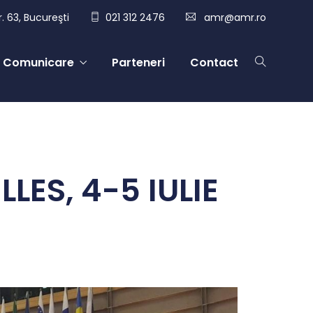
. 63, Bucureşti
021 312 2476
amr@amr.ro
Comunicare
Parteneri
Contact
LES, 4-5 IULIE