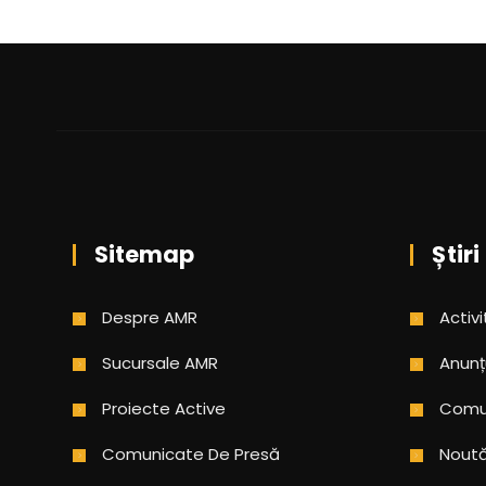
Sitemap
Știri
Despre AMR
Activi
Sucursale AMR
Anunț
Proiecte Active
Comun
Comunicate De Presă
Noută