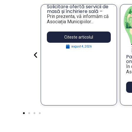
cru privind
Solicitare ofertă servicii de
ei unor
masă și închiriere sală –
eres pentru
Tulcea
lie 2026,
Prin prezenta, vă informăm că
publică
Asociația Municipiilor...
articolul
Citeste articolul
 29, 2026
august 4, 2026
Pa
on
St
În
Re
Aso
wi