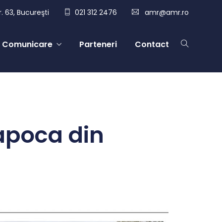
. 63, Bucureşti
021 312 2476
amr@amr.ro
Comunicare
Parteneri
Contact
Napoca din