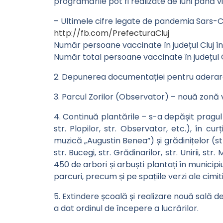
programările pot fi realizate de luni până v
– Ultimele cifre legate de pandemia Sars-
http://fb.com/PrefecturaCluj
Număr persoane vaccinate în județul Cluj în
Număr total persoane vaccinate în județul C
2. Depunerea documentației pentru aderarea
3. Parcul Zorilor (Observator) – nouă zonă 
4. Continuă plantările – s-a depășit pragul d
str. Plopilor, str. Observator, etc.), în cu
muzică „Augustin Benea”) și grădinițelor (str.
str. Bucegi, str. Grădinarilor, str. Unirii,
450 de arbori și arbuști plantați în municipi
parcuri, precum și pe spațiile verzi ale cimiti
5. Extindere școală și realizare nouă sală d
a dat ordinul de începere a lucrărilor.