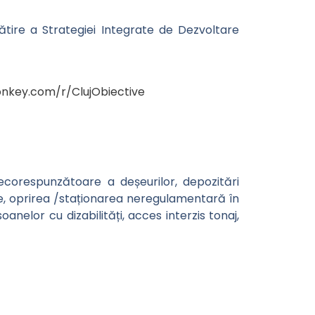
gătire a Strategiei Integrate de Dezvoltare
nkey.com/r/ClujObiective
corespunzătoare a deșeurilor, depozitări
e, oprirea /staționarea neregulamentară în
soanelor cu dizabilități, acces interzis tonaj,