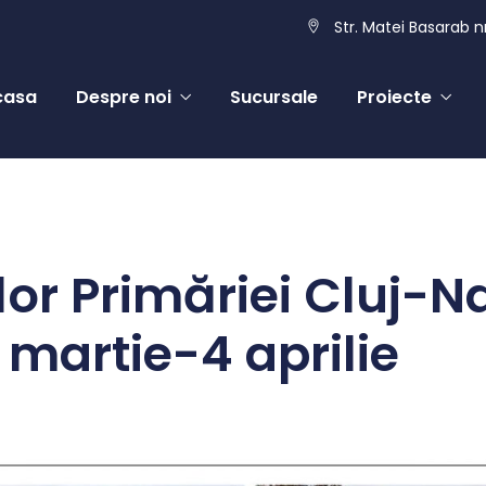
Str. Matei Basarab nr
casa
Despre noi
Sucursale
Proiecte
lor Primăriei Cluj-
martie-4 aprilie