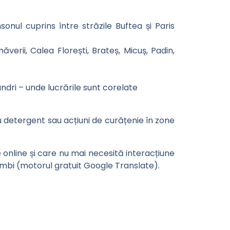
nul cuprins între străzile Buftea și Paris
verii, Calea Florești, Brateș, Micuș, Padin,
andri – unde lucrările sunt corelate
 detergent sau acțiuni de curățenie în zone
e online și care nu mai necesită interacțiune
limbi (motorul gratuit Google Translate).