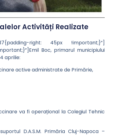
lelor Activități Realizate
{padding-right: 45px !important;}”]
tant;}”]Emil Boc, primarul municipiului
 aprilie:
cinare active administrate de Primărie,
accinare va fi operațional la Colegiul Tehnic
suportul D.A.S.M. Primăria Cluj-Napoca –