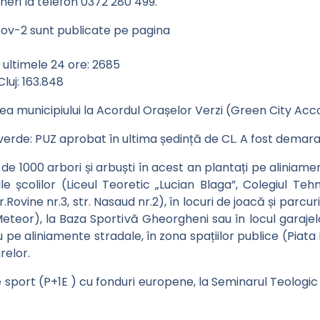
ineri la telefon 0372 280 499.
Cov-2 sunt publicate pe pagina
 ultimele 24 ore: 2685
luj: 163.848
 municipiului la Acordul Orașelor Verzi (Green City Acc
verde: PUZ aprobat în ultima ședință de CL. A fost demarat
e 1000 arbori și arbuști în acest an plantați pe aliniament
rțile școlilor (Liceul Teoretic „Lucian Blaga”, Colegiul T
Rovine nr.3, str. Nasaud nr.2), în locuri de joacă și parcur
 str. Meteor), la Baza Sportivă Gheorgheni sau în locul gara
u pe aliniamente stradale, în zona spațiilor publice (Piata
relor.
e sport (P+1E ) cu fonduri europene, la Seminarul Teologic O