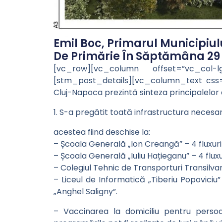
Emil Boc, Primarul Municipiulu
De Primărie În Săptămâna 29 M
[vc_row][vc_column offset=”vc_col-
[stm_post_details][vc_column_text css=
Cluj-Napoca prezintă sinteza principalelor a
1. S-a pregătit toată infrastructura necesa
acestea fiind deschise la:
– Școala Generală „Ion Creangă” – 4 fluxuri 
– Școala Generală „Iuliu Hațieganu” – 4 flux
– Colegiul Tehnic de Transporturi Transilvani
– Liceul de Informatică „Tiberiu Popoviciu” 
„Anghel Saligny”.
– Vaccinarea la domiciliu pentru persoa