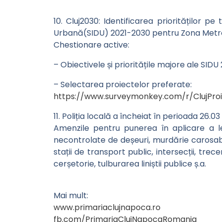
10. Cluj2030: Identificarea priorităților 
Urbană(SIDU) 2021-2030 pentru Zona Metro
Chestionare active:
– Obiectivele și prioritățile majore ale SID
– Selectarea proiectelor preferate:
https://www.surveymonkey.com/r/ClujPro
11. Poliția locală a încheiat în perioada 26.
Amenzile pentru punerea în aplicare a l
necontrolate de deșeuri, murdărie carosab
stații de transport public, intersecții, trece
cerșetorie, tulburarea liniștii publice ș.a.
Mai mult:
www.primariaclujnapoca.ro
fb.com/PrimariaClujNapocaRomania