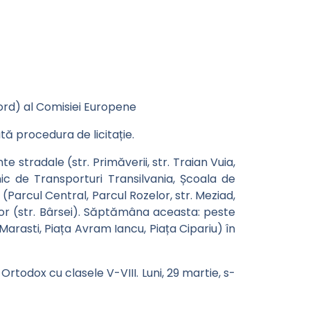
ord) al Comisiei Europene
ă procedura de licitație.
e stradale (str. Primăverii, str. Traian Vuia,
ehnic de Transporturi Transilvania, Școala de
i (Parcul Central, Parcul Rozelor, str. Meziad,
jelor (str. Bârsei). Săptămâna aceasta: peste
 Marasti, Piața Avram Iancu, Piața Cipariu) în
rtodox cu clasele V-VIII. Luni, 29 martie, s-