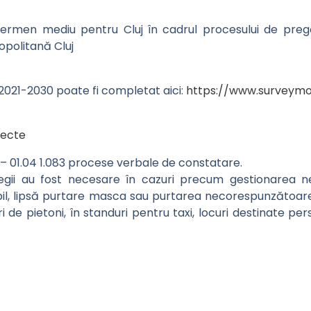
pe termen mediu pentru Cluj în cadrul procesului de pre
politană Cluj
U 2021-2030 poate fi completat aici:
https://www.surveymo
iecte
03 – 01.04 1.083 procese verbale de constatare.
egii au fost necesare în cazuri precum gestionarea ne
il, lipsă purtare masca sau purtarea necorespunzătoar
ri de pietoni, în standuri pentru taxi, locuri destinate per