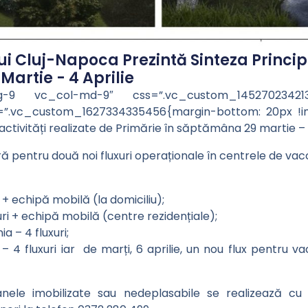
i Cluj-Napoca Prezintă Sinteza Principa
artie - 4 Aprilie
lg-9 vc_col-md-9″ css=”.vc_custom_1452702342137
”.vc_custom_1627334335456{margin-bottom: 20px !impor
ctivități realizate de Primărie în săptămâna 29 martie – 4
ră pentru două noi fluxuri operaționale în centrele de vac
+ echipă mobilă (la domiciliu);
uri + echipă mobilă (centre rezidențiale);
a – 4 fluxuri;
– 4 fluxuri iar de marți, 6 aprilie, un nou flux pentru v
nele imobilizate sau nedeplasabile se realizează cu 