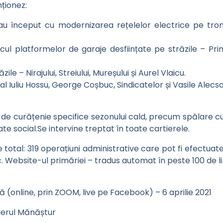
ționez:
au început cu modernizarea rețelelor electrice pe tronso
ul platformelor de garaje desființate pe străzile – Primă
ile – Nirajului, Streiului, Mureșului și Aurel Vlaicu.
inal Iuliu Hossu, George Coșbuc, Sindicatelor și Vasile Alecs
 de curățenie specifice sezonului cald, precum spălare cu
e social.Se intervine treptat în toate cartierele.
te total: 319 operațiuni administrative care pot fi efectuat
ic. Website-ul primăriei – tradus automat în peste 100 de 
că (online, prin ZOOM, live pe Facebook) – 6 aprilie 2021
tierul Mănăștur