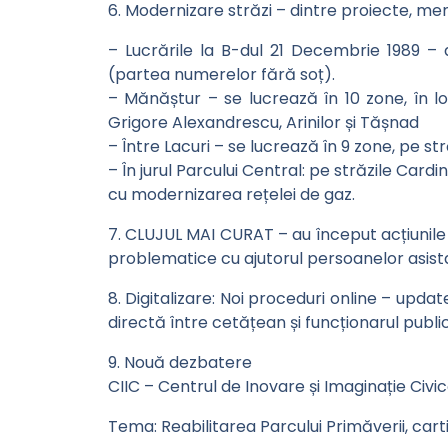
6. Modernizare străzi – dintre proiecte, men
– Lucrările la B-dul 21 Decembrie 1989 – 
(partea numerelor fără soț).
– Mănăștur – se lucrează în 10 zone, în loc
Grigore Alexandrescu, Arinilor și Tășnad
– Între Lacuri – se lucrează în 9 zone, pe străz
– În jurul Parcului Central: pe străzile Card
cu modernizarea rețelei de gaz.
7. CLUJUL MAI CURAT – au început acțiunile
problematice cu ajutorul persoanelor asistat
8. Digitalizare: Noi proceduri online – upda
directă între cetățean și funcționarul publ
9. Nouă dezbatere
CIIC – Centrul de Inovare și Imaginație Civi
Tema: Reabilitarea Parcului Primăverii, car