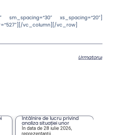
″ sm_spacing=”30″ xs_spacing=”20″]
r=”527″][/vc_column][/vc_row]
Urmatorul
Solicitare ofertă servicii de
masă și închiriere sală –
u
Tulcea
Prin prezenta, vă informăm că
Asociația Municipiilor...