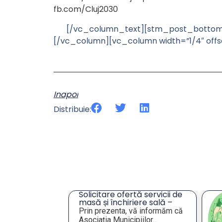
fb.com/Cluj2030
[/vc_column_text][stm_post_bottom
[/vc_column][vc_column width=”1/4″ off
Inapoi
Distribuie:
tă servicii de
An
iere sală –
„S
or
vă informăm că
Va
an
iilor...
Va