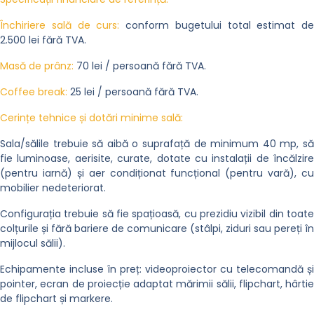
Închiriere sală de curs:
conform bugetului total estimat de
2.500 lei fără TVA
.
Masă de prânz:
70 lei / persoană fără TVA
.
Coffee break:
25 lei / persoană fără TVA
.
Cerințe tehnice și dotări minime sală:
Sala/sălile trebuie să aibă o suprafață de minimum 40 mp, să
fie luminoase, aerisite, curate, dotate cu instalații de încălzire
(pentru iarnă) și aer condiționat funcțional (pentru vară), cu
mobilier nedeteriorat
.
Configurația trebuie să fie spațioasă, cu prezidiu vizibil din toate
colțurile și fără bariere de comunicare (stâlpi, ziduri sau pereți în
mijlocul sălii)
.
Echipamente incluse în preț: videoproiector cu telecomandă și
pointer, ecran de proiecție adaptat mărimii sălii, flipchart, hârtie
de flipchart și markere
.