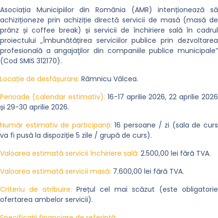
Asociația Municipiilor din România (AMR) intenționează să
achiziționeze prin achiziție directă servicii de masă (masă de
prânz și coffee break) și servicii de închiriere sală în cadrul
proiectului „Îmbunătățirea serviciilor publice prin dezvoltarea
profesională a angajaţilor din companiile publice municipale”
(Cod SMIS 312170)
.
Locație de desfășurare:
Râmnicu Vâlcea
.
Perioade (calendar estimativ):
16-17 aprilie 2026, 22 aprilie 2026
și 29-30 aprilie 2026
.
Număr estimativ de participanți:
16 persoane / zi (sala de cur
va fi pusă la dispoziție 5 zile / grupă de curs)
.
Valoarea estimată servicii închiriere sală:
2.500,00 lei fără TVA
.
Valoarea estimată servicii masă:
7.600,00 lei fără TVA
.
Criteriu de atribuire:
Prețul cel mai scăzut (este obligatorie
ofertarea ambelor servicii)
.
Specificații financiare de referință: