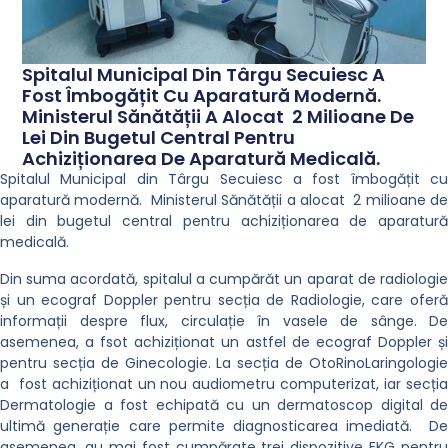
Spitalul Municipal Din Târgu Secuiesc A
Fost Îmbogățit Cu Aparatură Modernă.
Ministerul Sănătății A Alocat 2 Milioane De
Lei Din Bugetul Central Pentru
Achiziționarea De Aparatură Medicală.
Spitalul Municipal din Târgu Secuiesc a fost îmbogățit cu
aparatură modernă. Ministerul Sănătății a alocat 2 milioane de
lei din bugetul central pentru achiziționarea de aparatură
medicală.
Din suma acordată, spitalul a cumpărăt un aparat de radiologie
și un ecograf Doppler pentru secția de Radiologie, care oferă
informații despre flux, circulație în vasele de sânge. De
asemenea, a fsot achiziționat un astfel de ecograf Doppler și
pentru secția de Ginecologie. La secția de OtoRinoLaringologie
a fost achiziționat un nou audiometru computerizat, iar secția
Dermatologie a fost echipată cu un dermatoscop digital de
ultimă generație care permite diagnosticarea imediată. De
asemenea, au mai fost cumpărate trei dispozitive EKG pentru