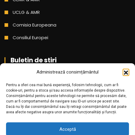
UCLG & AMR
Comisia Europeana
Consiliul Europei
Buletin de stiri
Administrează consimțământul
Aboneaza-te pentru a primi cele mai noi stiri din partea
noastra!
Pentru a oferi cea mai bună experiență, folosim tehnologii, cum ar fi
cookie-uri, pentru a stoca și/sau accesa informațiile despre dispozitive.
Consimțământul pentru aceste tehnologii ne permite să procesăm date,
cum ar fi comportamentul de navigare sau ID-uri unice pe acest site.
Dacă nu îți dai consimțământul sau îți retragi consimțământul dat poate
avea afecte negative asupra unor anumite funcționalități și funcții.
Acceptă