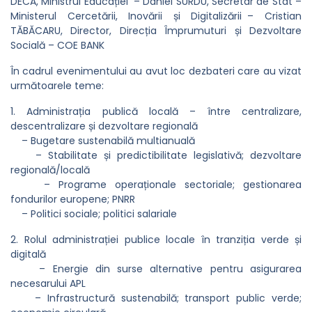
DECA, Ministrul Educației – Daniel SURDU, Secretar de Stat –
Ministerul Cercetării, Inovării și Digitalizării – Cristian
TĂBĂCARU, Director, Direcția Împrumuturi și Dezvoltare
Socială – COE BANK
În cadrul evenimentului au avut loc dezbateri care au vizat
următoarele teme:
1. Administrația publică locală – între centralizare,
descentralizare și dezvoltare regională
– Bugetare sustenabilă multianuală
– Stabilitate și predictibilitate legislativă; dezvoltare
regională/locală
– Programe operaționale sectoriale; gestionarea
fondurilor europene; PNRR
– Politici sociale; politici salariale
2. Rolul administrației publice locale în tranziția verde și
digitală
– Energie din surse alternative pentru asigurarea
necesarului APL
– Infrastructură sustenabilă; transport public verde;