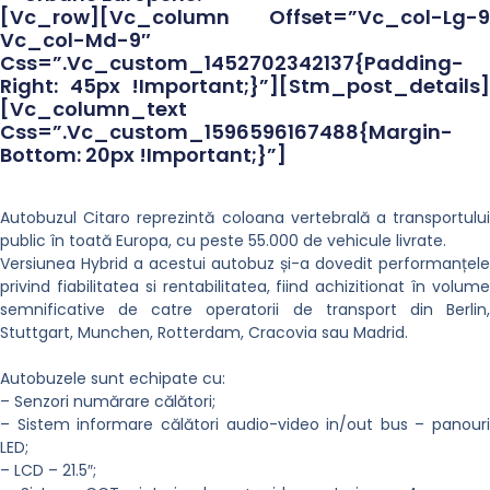
[vc_row][vc_column Offset=”vc_col-Lg-9
Vc_col-Md-9″
Css=”.vc_custom_1452702342137{padding-
Right: 45px !important;}”][stm_post_details]
[vc_column_text
Css=”.vc_custom_1596596167488{margin-
Bottom: 20px !important;}”]
Autobuzul Citaro reprezintă coloana vertebrală a transportului
public în toată Europa, cu peste 55.000 de vehicule livrate.
Versiunea Hybrid a acestui autobuz și-a dovedit performanțele
privind fiabilitatea si rentabilitatea, fiind achizitionat în volume
semnificative de catre operatorii de transport din Berlin,
Stuttgart, Munchen, Rotterdam, Cracovia sau Madrid.
Autobuzele sunt echipate cu:
– Senzori numărare călători;
– Sistem informare călători audio-video in/out bus – panouri
LED;
– LCD – 21.5″;