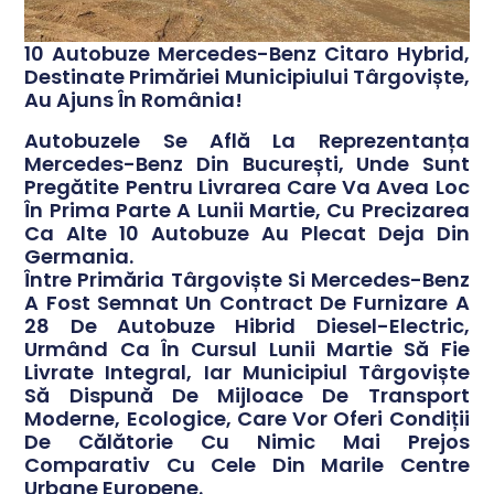
10 Autobuze Mercedes-Benz Citaro Hybrid,
Destinate Primăriei Municipiului Târgoviște,
Au Ajuns În România!
Autobuzele Se Află La Reprezentanța
Mercedes-Benz Din București, Unde Sunt
Pregătite Pentru Livrarea Care Va Avea Loc
În Prima Parte A Lunii Martie, Cu Precizarea
Ca Alte 10 Autobuze Au Plecat Deja Din
Germania.
Între Primăria Târgoviște Si Mercedes-Benz
A Fost Semnat Un Contract De Furnizare A
28 De Autobuze Hibrid Diesel-Electric,
Urmând Ca În Cursul Lunii Martie Să Fie
Livrate Integral, Iar Municipiul Târgoviște
Să Dispună De Mijloace De Transport
Moderne, Ecologice, Care Vor Oferi Condiții
De Călătorie Cu Nimic Mai Prejos
Comparativ Cu Cele Din Marile Centre
Urbane Europene.