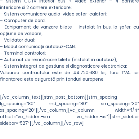
– Sistem CCTv interior bus + video exterior – 4 camere
interioare si 2 camere exterioare;
– Sistem comunicare audio-video sofer-calatori;
– Computer de bord;
– Echipament de vanzare bilete – instalat în bus, la șofer, cu
opțiune de validare;
– Validator dual;
– Modul comunicații autobuz-CAN;
– Terminal controlori;
– Automat de reîncărcare bilete (instalat in autobuz);
– Sistem integrat de gestiune si diagnosticare electronica;
Valoarea contractului este de 44.720.680 lei, fara TVA, iar
finanțarea este asigurată prin fonduri europene.
[/vc_column_text][stm_post_bottom][stm_spacing
lg_spacing=”80″ md_spacing=”80″ sm_spacing=”30″
xs_spacing=”20″][/vc_column][vc_column width=”1/4″
offset=”vc_hidden-sm vc_hidden-xs”][stm_sidebar
sidebar=”527″][/vc_column][/vc_row]