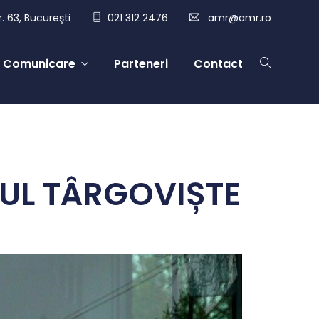
. 63, Bucureşti
021 312 2476
amr@amr.ro
Comunicare
Parteneri
Contact
IUL TÂRGOVIȘTE