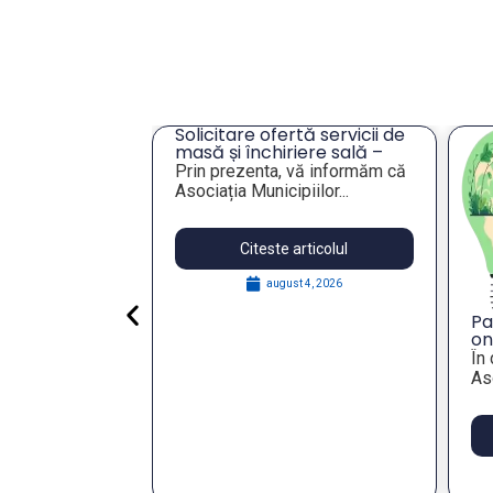
cru privind
Solicitare ofertă servicii de
ei unor
masă și închiriere sală –
eres pentru
Tulcea
lie 2026,
Prin prezenta, vă informăm că
publică
Asociația Municipiilor...
articolul
Citeste articolul
 29, 2026
august 4, 2026
Pa
on
St
În
Re
Aso
wi