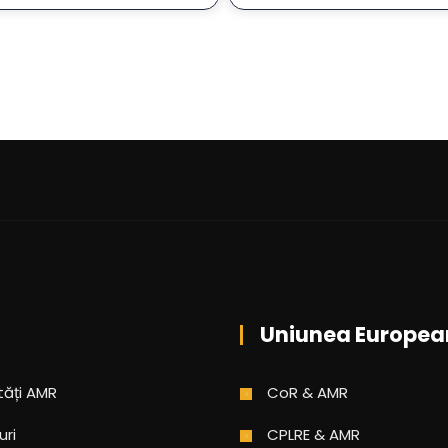
Uniunea Europea
tăți AMR
CoR & AMR
uri
CPLRE & AMR