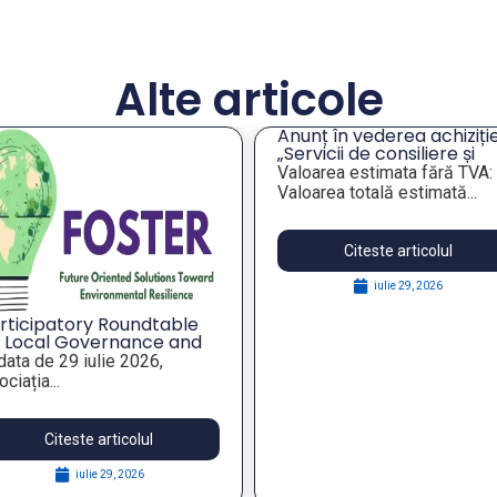
Alte articole
Anunț în vederea achiziție
„Servicii de consiliere și
orientare profesională a
Valoarea estimata fără TVA:
angajaților din companiil
Valoarea totală estimată...
publice municipale”
Citeste articolul
iulie 29, 2026
rticipatory Roundtable
 Local Governance and
rategic Foresight for
 data de 29 iulie 2026,
silient Public Policies,
ciația...
thin the FOSTER Project
Citeste articolul
iulie 29, 2026