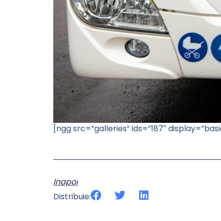
[ngg src=”galleries” ids=”187″ display=”b
Inapoi
Distribuie: