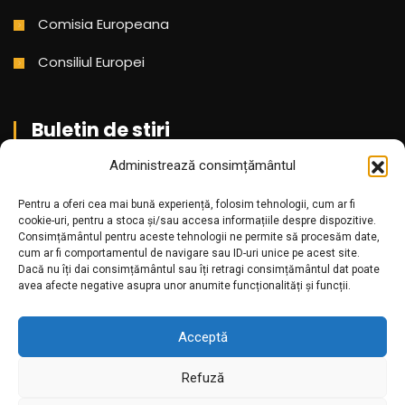
Comisia Europeana
Consiliul Europei
Buletin de stiri
Administrează consimțământul
Aboneaza-te pentru a primi cele mai noi stiri din partea
noastra!
Pentru a oferi cea mai bună experiență, folosim tehnologii, cum ar fi
cookie-uri, pentru a stoca și/sau accesa informațiile despre dispozitive.
Consimțământul pentru aceste tehnologii ne permite să procesăm date,
cum ar fi comportamentul de navigare sau ID-uri unice pe acest site.
Dacă nu îți dai consimțământul sau îți retragi consimțământul dat poate
avea afecte negative asupra unor anumite funcționalități și funcții.
Acceptă
Refuză