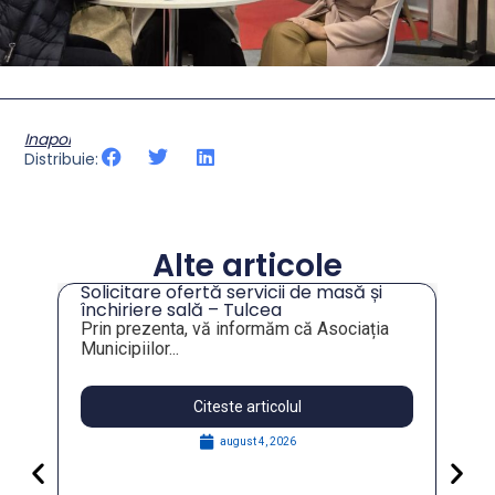
Inapoi
Distribuie:
Alte articole
Solicitare ofertă servicii de masă și
tru
închiriere sală – Tulcea
Prin prezenta, vă informăm că Asociația
Municipiilor...
Citeste articolul
august 4, 2026
Pa