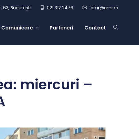
. 63, Bucureşti
021 312 2476
amr@amr.ro
Comunicare
Parteneri
Contact
a: miercuri –
A