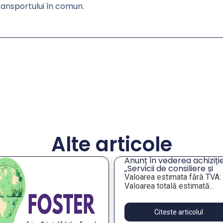
ransportului în comun.
Alte articole
Anunț în vederea achiziție
„Servicii de consiliere și
orientare profesională a
Valoarea estimata fără TVA:
angajaților din companiil
Valoarea totală estimată...
publice municipale”
Citeste articolul