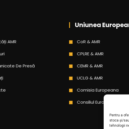
Uniunea Europea
tăți AMR
CoR & AMR
uri
CPLRE & AMR
icate De Presă
CEMR & AMR
ți
UCLG & AMR
cte
Comisia Europeana
Consiliul Europei
Pentru a ofe
stoca și/sa
tehnologii 