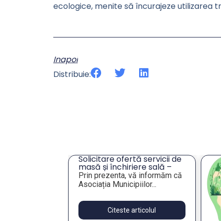
ecologice, menite să încurajeze utilizarea t
Inapoi
Distribuie:
cru privind
Solicitare ofertă servicii de
ei unor
masă și închiriere sală –
eres pentru
Tulcea
lie 2026,
Prin prezenta, vă informăm că
publică
Asociația Municipiilor...
articolul
Citeste articolul