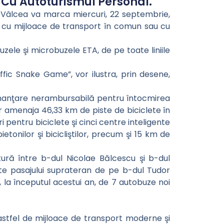
 Cu Autoturismul Personal.
u Vâlcea va marca miercuri, 22 septembrie,
s, cu mijloace de transport în comun sau cu
uzele şi microbuzele ETA, de pe toate liniile
ffic Snake Game”, vor ilustra, prin desene,
 finanţare nerambursabilă pentru întocmirea
or amenaja 46,33 km de piste de biciclete în
i pentru biciclete şi cinci centre inteligente
etonilor şi bicicliştilor, precum şi 15 km de
tură între b-dul Nicolae Bălcescu şi b-dul
nte pasajului suprateran de pe b-dul Tudor
, la începutul acestui an, de 7 autobuze noi
 astfel de mijloace de transport moderne şi