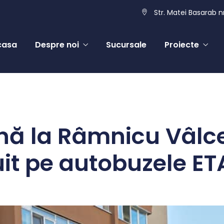
Str. Matei Basarab nr
casa
Despre noi
Sucursale
Proiecte
nă la Râmnicu Vâlce
uit pe autobuzele ET