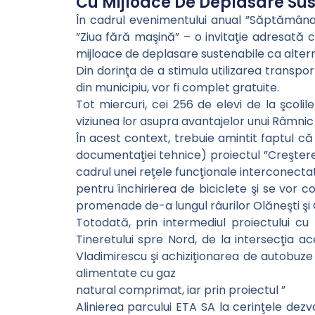
Cu Mijloace De Deplasare Sus
În cadrul evenimentului anual ”Săptămâna 
”Ziua fără maşină” – o invitaţie adresată 
mijloace de deplasare sustenabile ca alter
Din dorinţa de a stimula utilizarea transpor
din municipiu, vor fi complet gratuite.
Tot miercuri, cei 256 de elevi de la şcoli
viziunea lor asupra avantajelor unui Râmnic 
În acest context, trebuie amintit faptul c
documentaţiei tehnice) proiectul ”Creşterea
cadrul unei reţele funcţionale interconectate
pentru închirierea de biciclete şi se vor co
promenade de-a lungul râurilor Olăneşti şi 
Totodată, prin intermediul proiectului cu
Tineretului spre Nord, de la intersecţia 
Vladimirescu şi achiziţionarea de autobuze 
alimentate cu gaz
natural comprimat, iar prin proiectul ”
Alinierea parcului ETA SA la cerinţele dez