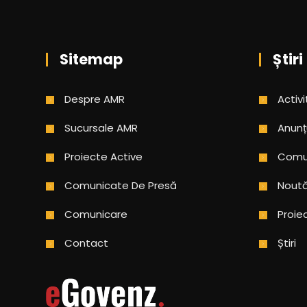
Sitemap
Știri
Despre AMR
Activi
Sucursale AMR
Anunț
Proiecte Active
Comun
Comunicate De Presă
Noută
Comunicare
Proie
Contact
Știri