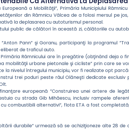
tenabile Ca Alternativă La Deplasarea
Europeană a Mobilităţii”, Primăria Municipiului Râmnic
cetăţenilor din Râmnicu Vâlcea de a folosi mersul pe jo
nativă la deplasarea cu autoturismul personal.
tului public de călători în această zi, călătoriile cu autob
le ”Anton Pann” şi Goranu, participanţi la programul ”Tra
eliberat de traficul auto.
ă Primăria Râmnicului are în pregătire (obţinând deja o
 mobilităţii urbane pietonale şi cicliste” prin care se v
 la nivelul întregului municipiu, vor fi realizate opt parcăr
nstrui trei poduri peste râul Olăneşti dedicate exclusiv pi
Olt.
 finanţare europeană ”Construirea unei artere de legă
acestuia cu strada Gib Mihăescu, inclusiv rampele afere
cu combustibili alternativi”, flota ETA a fost completată
voltării durabile” urmează să se achiziţioneze alte 28 de