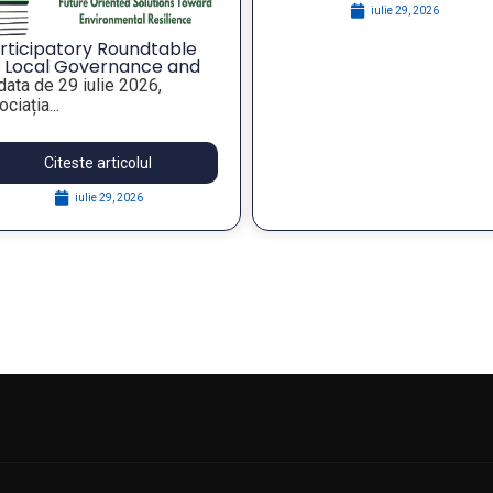
iulie 29, 2026
rticipatory Roundtable
 Local Governance and
rategic Foresight for
 data de 29 iulie 2026,
silient Public Policies,
ciația...
thin the FOSTER Project
Citeste articolul
iulie 29, 2026