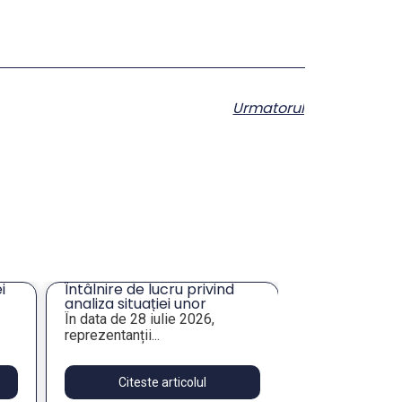
Urmatorul
i
Întâlnire de lucru privind
Solicitare ofe
analiza situației unor
masă și închir
imobile de interes pentru
Tulcea
În data de 28 iulie 2026,
Prin prezenta,
e
administrația publică
reprezentanții...
Asociația Munici
locală
Citeste articolul
Citeste 