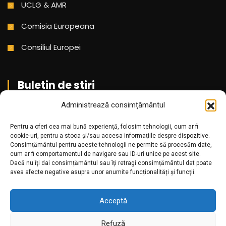
UCLG & AMR
Comisia Europeana
Consiliul Europei
Buletin de stiri
Administrează consimțământul
Aboneaza-te pentru a primi cele mai noi stiri din partea
Pentru a oferi cea mai bună experiență, folosim tehnologii, cum ar fi
noastra!
cookie-uri, pentru a stoca și/sau accesa informațiile despre dispozitive.
Consimțământul pentru aceste tehnologii ne permite să procesăm date,
cum ar fi comportamentul de navigare sau ID-uri unice pe acest site.
Dacă nu îți dai consimțământul sau îți retragi consimțământul dat poate
avea afecte negative asupra unor anumite funcționalități și funcții.
Acceptă
Refuză