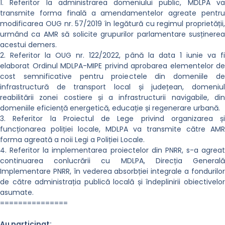
1. Referitor la administrarea domeniului public, MDLPA va
transmite forma finală a amendamentelor agreate pentru
modificarea OUG nr. 57/2019 în legătură cu regimul proprietății,
urmând ca AMR să solicite grupurilor parlamentare susținerea
acestui demers.
2. Referitor la OUG nr. 122/2022, până la data 1 iunie va fi
elaborat Ordinul MDLPA-MIPE privind aprobarea elementelor de
cost semnificative pentru proiectele din domeniile de
infrastructură de transport local și județean, domeniul
reabilitării zonei costiere și a infrastructurii navigabile, din
domeniile eficiență energetică, educație și regenerare urbană.
3. Referitor la Proiectul de Lege privind organizarea și
funcționarea poliției locale, MDLPA va transmite către AMR
forma agreată a noii Legi a Poliției Locale.
4. Referitor la implementarea proiectelor din PNRR, s-a agreat
continuarea conlucrării cu MDLPA, Direcția Generală
Implementare PNRR, în vederea absorbției integrale a fondurilor
de către administrația publică locală și îndeplinirii obiectivelor
asumate.
===============
Au participat: