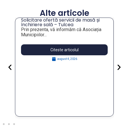
Alte articole
Solicitare ofertă servicii de masă și
tru
închiriere sală – Tulcea
Prin prezenta, vă informăm că Asociația
Municipiilor...
Citeste articolul
august 4, 2026
Pa
Go
for
În 
FO