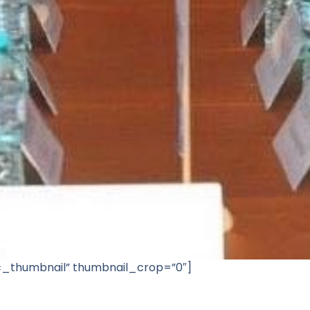
sic_thumbnail” thumbnail_crop=”0″]