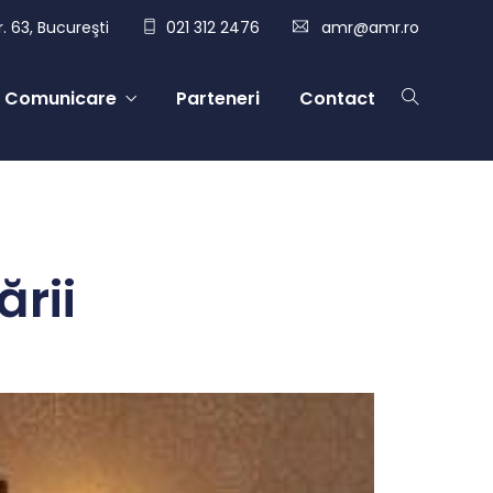
. 63, Bucureşti
021 312 2476
amr@amr.ro
Comunicare
Parteneri
Contact
ării