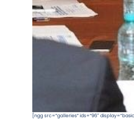
[ngg src=”galleries” ids=”96″ display=”ba