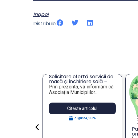
Inapoi
Distribuie:
re ofertă servicii de
 închiriere sală –
ezenta, vă informăm că
 Municipiilor...
Citeste articolul
august 4, 2026
Participatory Roundtable
on Local Governance and