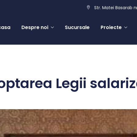
Str. Matei Basarab nr
casa
Despre noi
Sucursale
Proiecte
tarea Legii salariz