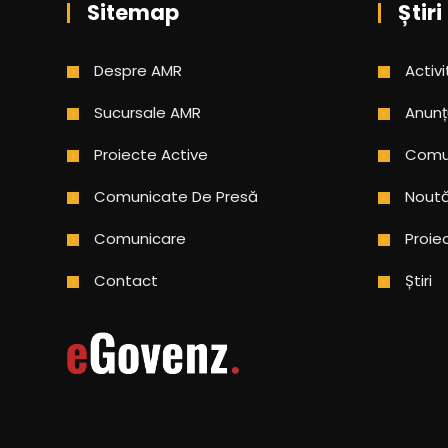
Sitemap
Știri
Despre AMR
Activi
Sucursale AMR
Anunț
Proiecte Active
Comun
Comunicate De Presă
Noută
Comunicare
Proie
Contact
Știri