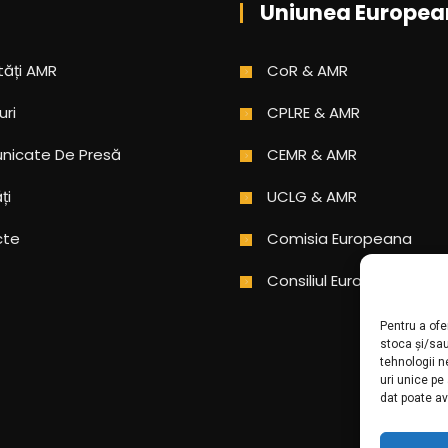
Uniunea Europea
tăți AMR
CoR & AMR
uri
CPLRE & AMR
icate De Presă
CEMR & AMR
ți
UCLG & AMR
cte
Comisia Europeana
Consiliul Europei
Pentru a ofe
stoca și/sa
tehnologii 
uri unice pe
dat poate av