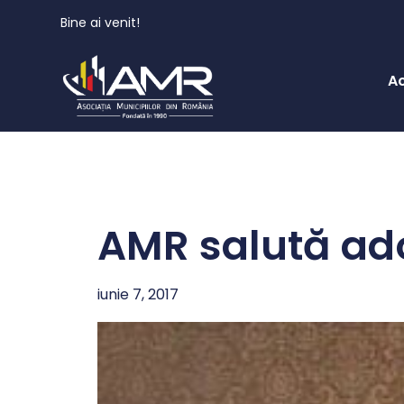
Bine ai venit!
A
AMR salută adop
iunie 7, 2017