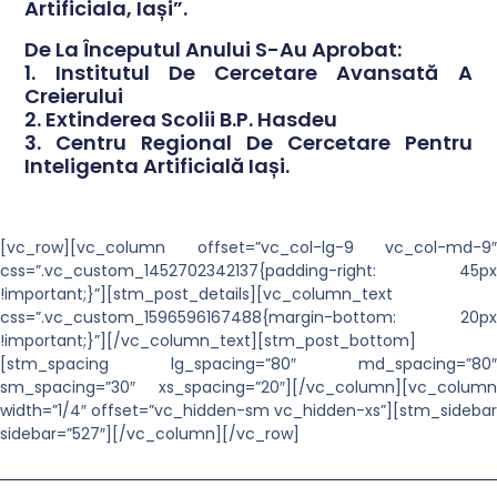
Artificiala, Iași”.
De La Începutul Anului S-Au Aprobat:
1. Institutul De Cercetare Avansată A
Creierului
2. Extinderea Scolii B.P. Hasdeu
3. Centru Regional De Cercetare Pentru
Inteligenta Artificială Iași.
[vc_row][vc_column offset=”vc_col-lg-9 vc_col-md-9″
css=”.vc_custom_1452702342137{padding-right: 45px
!important;}”][stm_post_details][vc_column_text
css=”.vc_custom_1596596167488{margin-bottom: 20px
!important;}”][/vc_column_text][stm_post_bottom]
[stm_spacing lg_spacing=”80″ md_spacing=”80″
sm_spacing=”30″ xs_spacing=”20″][/vc_column][vc_column
width=”1/4″ offset=”vc_hidden-sm vc_hidden-xs”][stm_sidebar
sidebar=”527″][/vc_column][/vc_row]