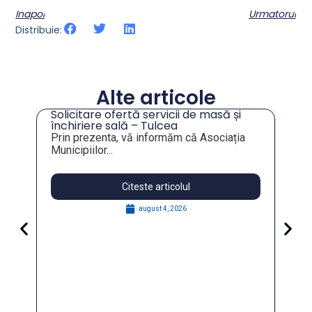
Inapoi
Urmatorul
Distribuie:
Alte articole
Solicitare ofertă servicii de masă și
tru
închiriere sală – Tulcea
Prin prezenta, vă informăm că Asociația
Municipiilor...
Citeste articolul
august 4, 2026
Pa
Go
for
În 
FO