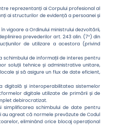
 între reprezentanți ai Corpului profesional al
anți ai structurilor de evidență a persoanei și
n vigoare a Ordinului ministrului dezvoltării,
plinirea prevederilor art. 243 alin. (7²) din
țiunilor de utilizare a acestora (privind
ea schimbului de informații de interes pentru
r soluții tehnice și administrative unitare,
ocale și să asigure un flux de date eficient,
digitală și interoperabilitatea sistemelor
formelor digitale utilizate de primării și de
mplet debirocratizat.
e și simplificarea schimbului de date pentru
ții au agreat că normele prevăzute de Codul
ctoarelor, eliminând orice blocaj operațional