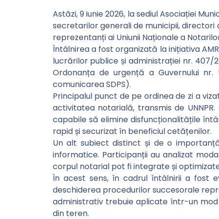
Astăzi, 9 iunie 2026, la sediul Asociației Mun
secretarilor generali de municipii, directori 
reprezentanți ai Uniunii Naționale a Notaril
Întâlnirea a fost organizată la inițiativa AM
lucrărilor publice și administrației nr. 407
Ordonanța de urgență a Guvernului nr. 57
comunicarea SDPS).
Principalul punct de pe ordinea de zi a viza
activitatea notarială, transmis de UNNPR. O
capabile să elimine disfuncționalitățile înt
rapid și securizat în beneficiul cetățenilor.
Un alt subiect distinct și de o importanț
informatice. Participanții au analizat modal
corpul notarial pot fi integrate și optimiza
În acest sens, în cadrul întâlnirii a fost 
deschiderea procedurilor succesorale repre
administrativ trebuie aplicate într-un mod p
din teren.