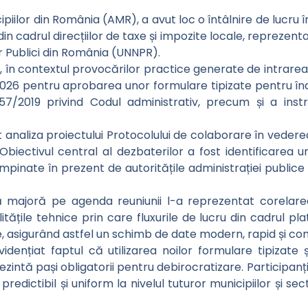
icipiilor din România (AMR), a avut loc o întâlnire de lucru
din cadrul direcțiilor de taxe și impozite locale, reprezent
or Publici din România (UNNPR).
R, în contextul provocărilor practice generate de intrarea î
/2026 pentru aprobarea unor formulare tipizate pentru înde
/2019 privind Codul administrativ, precum și a instruc
t analiza proiectului Protocolului de colaborare în veder
biectivul central al dezbaterilor a fost identificarea uno
âmpinate în prezent de autoritățile administrației publice l
ă majoră pe agenda reuniunii l-a reprezentat corelarea 
itățile tehnice prin care fluxurile de lucru din cadrul plat
te, asigurând astfel un schimb de date modern, rapid și co
evidențiat faptul că utilizarea noilor formulare tipizat
zintă pași obligatorii pentru debirocratizare. Participan
redictibil și uniform la nivelul tuturor municipiilor și se