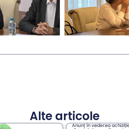
Alte articole
unț în vederea achiziției
Întâlnire de lucru privind