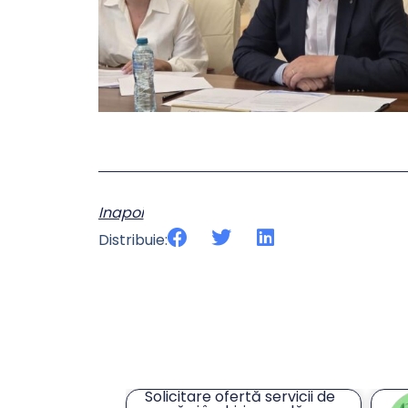
Inapoi
Distribuie:
tă servicii de
An