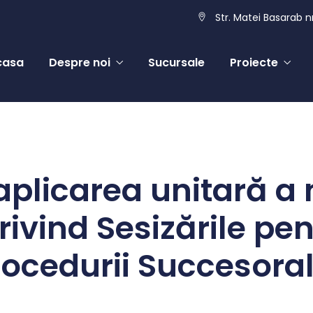
Str. Matei Basarab nr
casa
Despre noi
Sucursale
Proiecte
aplicarea unitară a 
ivind Sesizările pen
ocedurii Succesora