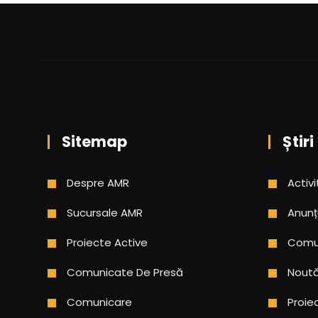
Sitemap
Știri
Despre AMR
Activi
Sucursale AMR
Anunț
Proiecte Active
Comun
Comunicate De Presă
Noută
Comunicare
Proie