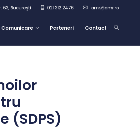
. 63, Bucureşti
021 312 2476
amr@amr.ro
Comunicare
Parteneri
Contact
noilor
tru
le (SDPS)