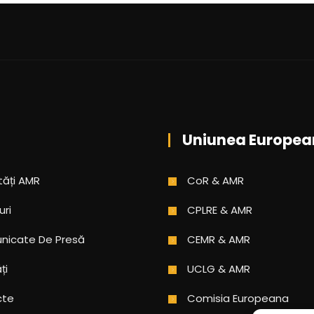
Uniunea Europea
tăți AMR
CoR & AMR
uri
CPLRE & AMR
icate De Presă
CEMR & AMR
ți
UCLG & AMR
cte
Comisia Europeana