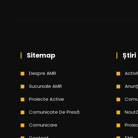
Sitemap
Știri
Despre AMR
Activi
Sucursale AMR
Anunț
Proiecte Active
Comun
Comunicate De Presă
Noută
Comunicare
Proie
Contact
Știri