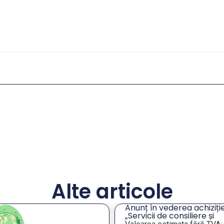
Alte articole
Anunț în vederea achiziție
„Servicii de consiliere și
orientare profesională a