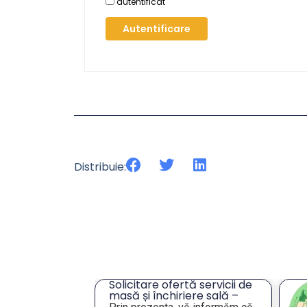
autentificat
Autentificare
Distribuie:
cru privind
Solicitare ofertă servicii de
ei unor
masă și închiriere sală –
eres pentru
Tulcea