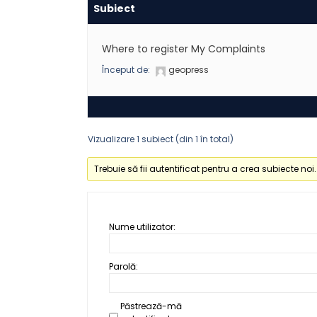
Subiect
Where to register My Complaints
Început de:
geopress
Vizualizare 1 subiect (din 1 în total)
Trebuie să fii autentificat pentru a crea subiecte noi.
Nume utilizator:
Parolă:
Păstrează-mă