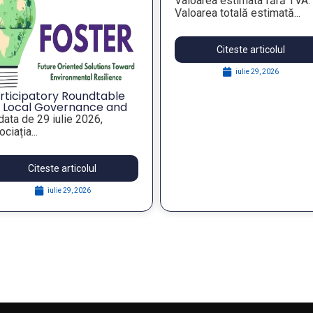
Valoarea estimata fără TVA:
angajaților din companiil
Valoarea totală estimată...
publice municipale”
Citeste articolul
iulie 29, 2026
rticipatory Roundtable
 Local Governance and
rategic Foresight for
 data de 29 iulie 2026,
silient Public Policies,
ciația...
thin the FOSTER Project
Citeste articolul
iulie 29, 2026