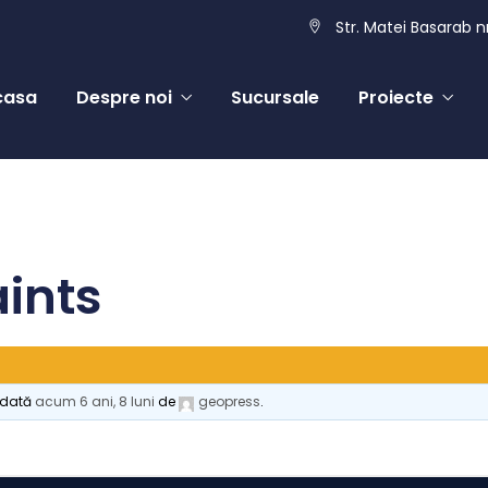
Str. Matei Basarab nr
casa
Despre noi
Sucursale
Proiecte
ints
a dată
acum 6 ani, 8 luni
de
geopress
.