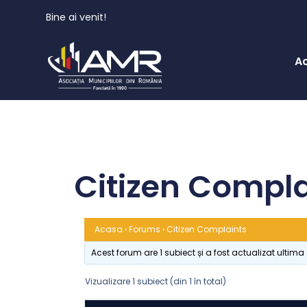
Bine ai venit!
A
Citizen Compla
Acasa
›
Forums
›
Citizen Complaints
Acest forum are 1 subiect și a fost actualizat ultim
Vizualizare 1 subiect (din 1 în total)