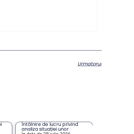
Urmatorul
i
Întâlnire de lucru privind
Solicitare ofe
analiza situației unor
masă și închir
imobile de interes pentru
Tulcea