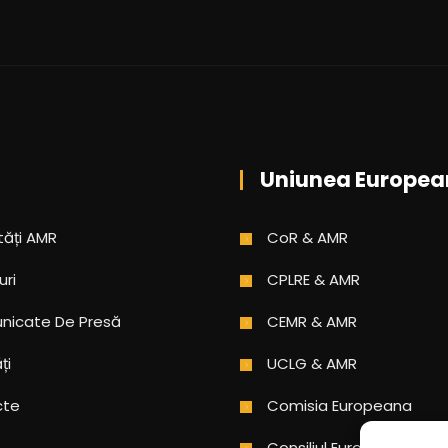
Uniunea Europea
tăți AMR
CoR & AMR
uri
CPLRE & AMR
icate De Presă
CEMR & AMR
ți
UCLG & AMR
cte
Comisia Europeana
Consiliul Europei