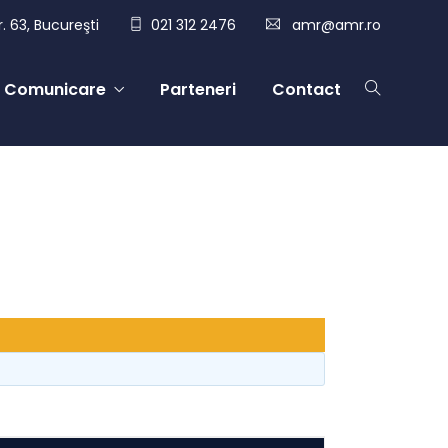
. 63, Bucureşti
021 312 2476
amr@amr.ro
Comunicare
Parteneri
Contact