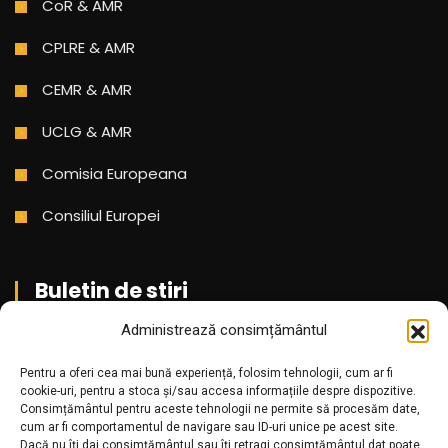
CoR & AMR
CPLRE & AMR
CEMR & AMR
UCLG & AMR
Comisia Europeana
Consiliul Europei
Buletin de stiri
Administrează consimțământul
Aboneaza-te pentru a primi cele mai noi stiri din partea
noastra!
Pentru a oferi cea mai bună experiență, folosim tehnologii, cum ar fi
cookie-uri, pentru a stoca și/sau accesa informațiile despre dispozitive.
Consimțământul pentru aceste tehnologii ne permite să procesăm date,
cum ar fi comportamentul de navigare sau ID-uri unice pe acest site.
Dacă nu îți dai consimțământul sau îți retragi consimțământul dat poate