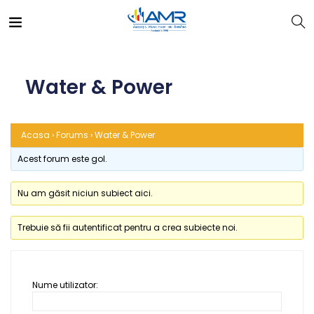
Water & Power
Acasa
›
Forums
›
Water & Power
Acest forum este gol.
Nu am găsit niciun subiect aici.
Trebuie să fii autentificat pentru a crea subiecte noi.
Nume utilizator: