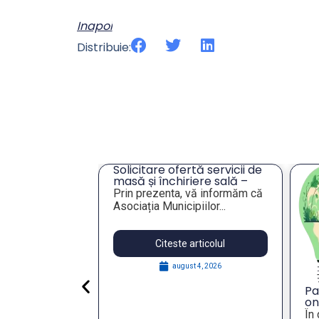
Inapoi
Distribuie:
cru privind
Solicitare ofertă servicii de
ei unor
masă și închiriere sală –
eres pentru
Tulcea
lie 2026,
Prin prezenta, vă informăm că
publică
Asociația Municipiilor...
articolul
Citeste articolul
 29, 2026
august 4, 2026
Pa
on
St
În