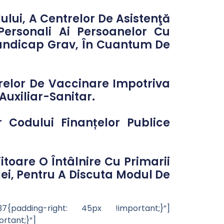
ului, A Centrelor De Asistenţă
Personali Ai Persoanelor Cu
Handicap Grav, În Cuantum De
trelor De Vaccinare Impotriva
Auxiliar-Sanitar.
r Codului Finanțelor Publice
itoare O Întâlnire Cu Primarii
lei, Pentru A Discuta Modul De
{padding-right: 45px !important;}”]
rtant;}”]