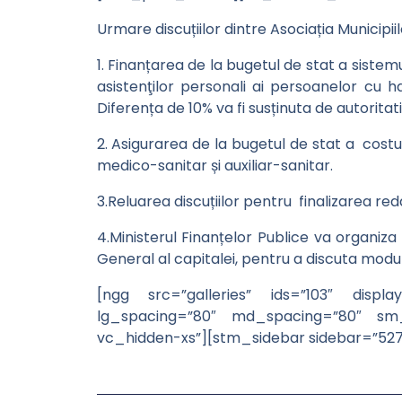
Urmare discuțiilor dintre Asociația Municipii
1. Finanțarea de la bugetul de stat a sistem
asistenţilor personali ai persoanelor cu 
Diferența de 10% va fi susținuta de autoritati
2. Asigurarea de la bugetul de stat a costu
medico-sanitar și auxiliar-sanitar.
3.Reluarea discuțiilor pentru finalizarea red
4.Ministerul Finanțelor Publice va organiza 
General al capitalei, pentru a discuta modul
[ngg src=”galleries” ids=”103″ displ
lg_spacing=”80″ md_spacing=”80″ sm_
vc_hidden-xs”][stm_sidebar sidebar=”52