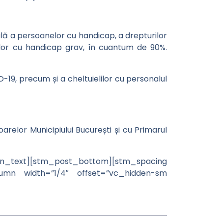
ială a persoanelor cu handicap, a drepturilor
nelor cu handicap grav, în cuantum de 90%.
-19, precum și a cheltuielilor cu personalul
oarelor Municipiului București și cu Primarul
mn_text][stm_post_bottom][stm_spacing
umn width=”1/4″ offset=”vc_hidden-sm