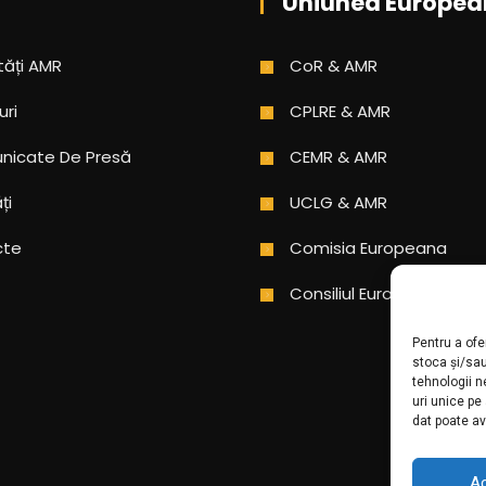
Uniunea Europea
tăți AMR
CoR & AMR
uri
CPLRE & AMR
icate De Presă
CEMR & AMR
ți
UCLG & AMR
cte
Comisia Europeana
Consiliul Europei
Pentru a ofe
stoca și/sa
tehnologii 
uri unice pe
dat poate av
A