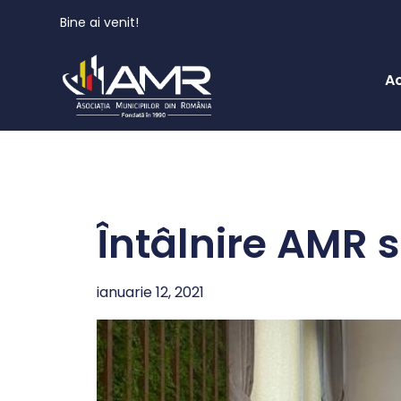
Bine ai venit!
A
Întâlnire AMR s
ianuarie 12, 2021