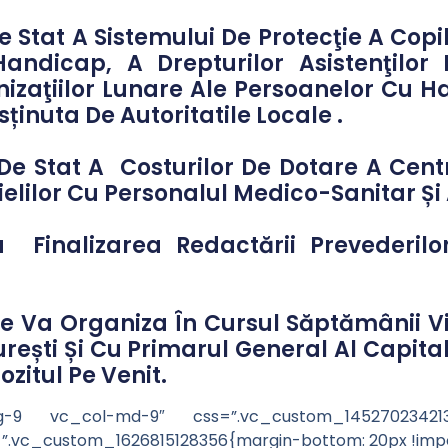
e Stat A Sistemului De Protecţie A Copil
andicap, A Drepturilor Asistenţilor 
zaţiilor Lunare Ale Persoanelor Cu 
sținuta De Autoritatile Locale .
De Stat A Costurilor De Dotare A Cen
elilor Cu Personalul Medico-Sanitar Și 
ru Finalizarea Redactării Prevederilo
ce Va Organiza În Cursul Săptămânii Vi
rești Și Cu Primarul General Al Capita
zitul Pe Venit.
lg-9 vc_col-md-9″ css=”.vc_custom_1452702342137
”.vc_custom_1626815128356{margin-bottom: 20px !impo