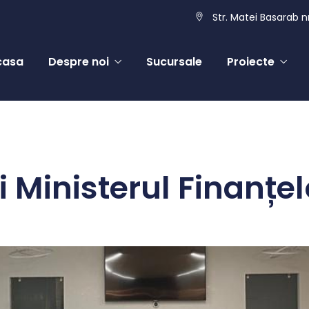
Str. Matei Basarab nr
casa
Despre noi
Sucursale
Proiecte
i Ministerul Finanțel