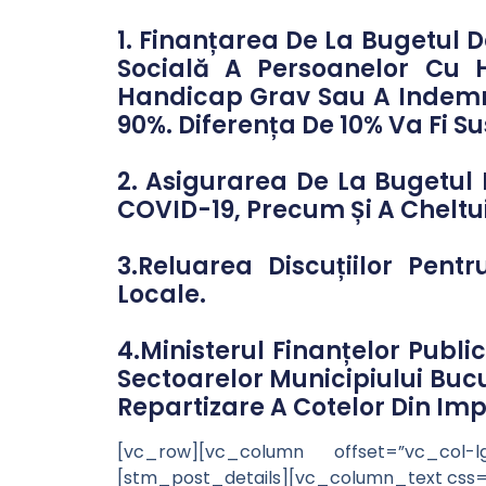
1. Finanțarea De La Bugetul D
Socială A Persoanelor Cu H
Handicap Grav Sau A Indemni
90%. Diferența De 10% Va Fi Su
2. Asigurarea De La Bugetul 
COVID-19, Precum Și A Cheltui
3.Reluarea Discuțiilor Pent
Locale.
4.Ministerul Finanțelor Publi
Sectoarelor Municipiului Bucu
Repartizare A Cotelor Din Impo
[vc_row][vc_column offset=”vc_col-
[stm_post_details][vc_column_text css=