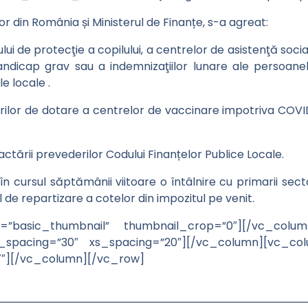
lor din România și Ministerul de Finanțe, s-a agreat:
ului de protecţie a copilului, a centrelor de asistenţă soc
handicap grav sau a indemnizaţiilor lunare ale persoa
le locale .
rilor de dotare a centrelor de vaccinare impotriva COVID
actării prevederilor Codului Finanțelor Publice Locale.
în cursul săptămânii viitoare o întâlnire cu primarii sect
 de repartizare a cotelor din impozitul pe venit.
ay=”basic_thumbnail” thumbnail_crop=”0″][/vc_colu
spacing=”30″ xs_spacing=”20″][/vc_column][vc_col
7″][/vc_column][/vc_row]