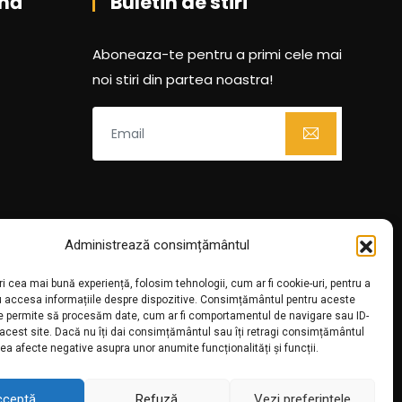
nă
Buletin de stiri
Aboneaza-te pentru a primi cele mai
noi stiri din partea noastra!
Administrează consimțământul
ri cea mai bună experiență, folosim tehnologii, cum ar fi cookie-uri, pentru a
u accesa informațiile despre dispozitive. Consimțământul pentru aceste
ne permite să procesăm date, cum ar fi comportamentul de navigare sau ID-
 acest site. Dacă nu îți dai consimțământul sau îți retragi consimțământul
ea afecte negative asupra unor anumite funcționalități și funcții.
cceptă
Refuză
Vezi preferințele