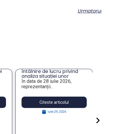
Urmatorul
i
Întâlnire de lucru privind
Solicitare ofe
analiza situației unor
masă și închir
imobile de interes pentru
Tulcea
În data de 28 iulie 2026,
Prin prezenta,
e
administrația publică
reprezentanții...
Asociația Munici
locală
Citeste articolul
Citeste 
iulie 29, 2026
augu