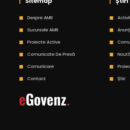
Sitemap
Știri
Despre AMR
Activi
Sucursale AMR
Anunț
Proiecte Active
Comun
Comunicate De Presă
Noută
Comunicare
Proie
Contact
Știri