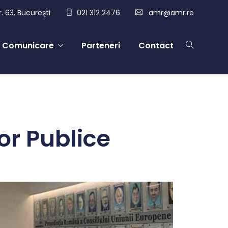
. 63, Bucureşti
021 312 2476
amr@amr.ro
Comunicare
Parteneri
Contact
or Publice