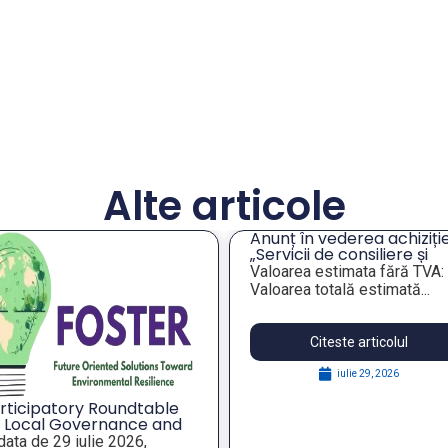
Alte articole
Anunț în vederea achiziție
„Servicii de consiliere și
orientare profesională a
Valoarea estimata fără TVA:
angajaților din companiil
Valoarea totală estimată...
publice municipale”
Citeste articolul
iulie 29, 2026
rticipatory Roundtable
 Local Governance and
rategic Foresight for
 data de 29 iulie 2026,