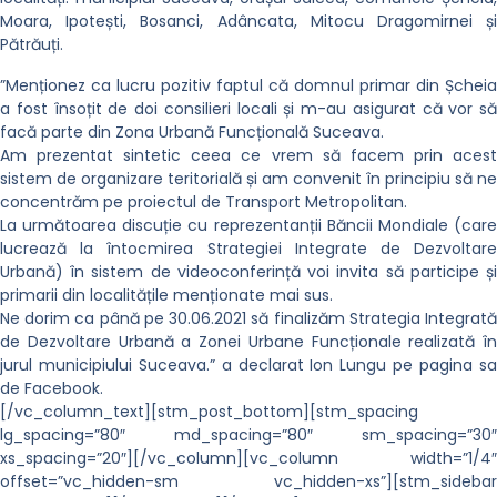
Moara, Ipotești, Bosanci, Adâncata, Mitocu Dragomirnei și
Pătrăuți.
”Menționez ca lucru pozitiv faptul că domnul primar din Șcheia
a fost însoțit de doi consilieri locali și m-au asigurat că vor să
facă parte din Zona Urbană Funcțională Suceava.
Am prezentat sintetic ceea ce vrem să facem prin acest
sistem de organizare teritorială și am convenit în principiu să ne
concentrăm pe proiectul de Transport Metropolitan.
La următoarea discuție cu reprezentanții Băncii Mondiale (care
lucrează la întocmirea Strategiei Integrate de Dezvoltare
Urbană) în sistem de videoconferință voi invita să participe și
primarii din localitățile menționate mai sus.
Ne dorim ca până pe 30.06.2021 să finalizăm Strategia Integrată
de Dezvoltare Urbană a Zonei Urbane Funcționale realizată în
jurul municipiului Suceava.” a declarat Ion Lungu pe pagina sa
de Facebook.
[/vc_column_text][stm_post_bottom][stm_spacing
lg_spacing=”80″ md_spacing=”80″ sm_spacing=”30″
xs_spacing=”20″][/vc_column][vc_column width=”1/4″
offset=”vc_hidden-sm vc_hidden-xs”][stm_sidebar