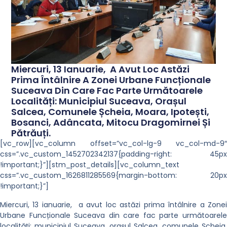
Miercuri, 13 Ianuarie, A Avut Loc Astăzi
Prima Întâlnire A Zonei Urbane Funcționale
Suceava Din Care Fac Parte Următoarele
Localități: Municipiul Suceava, Orașul
Salcea, Comunele Șcheia, Moara, Ipotești,
Bosanci, Adâncata, Mitocu Dragomirnei Și
Pătrăuți.
[vc_row][vc_column offset=”vc_col-lg-9 vc_col-md-9″
css=”.vc_custom_1452702342137{padding-right: 45px
!important;}”][stm_post_details][vc_column_text
css=”.vc_custom_1626811285569{margin-bottom: 20px
!important;}”]
Miercuri, 13 ianuarie, a avut loc astăzi prima întâlnire a Zonei
Urbane Funcționale Suceava din care fac parte următoarele
localități: municipiul Suceava, orașul Salcea, comunele Șcheia,