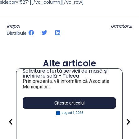
sidebar=”527″][/vc_column][/vc_row]
Inapoi
Urmatorul
Distribuie:
Alte articole
Solicitare ofertă servicii de masă și
tru
închiriere sală – Tulcea
Prin prezenta, vă informăm că Asociația
Municipiilor...
Citeste articolul
august 4, 2026
Pa
Go
for
În 
FO