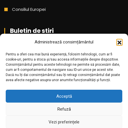
Consiliul Europei
Buletin de stiri
Administrează consimțământul
Aboneaza-te pentru a primi cele mai noi stiri din partea
noastra!
Pentru a oferi cea mai bună experiență, folosim tehnologii, cum ar fi
cookie-uri, pentru a stoca și/sau accesa informațiile despre dispozitive.
Consimțământul pentru aceste tehnologii ne permite să procesăm date,
cum ar fi comportamentul de navigare sau ID-uri unice pe acest site.
Dacă nu îți dai consimțământul sau îți retragi consimțământul dat poate
avea afecte negative asupra unor anumite funcționalități și funcții.
Acceptă
Refuză
Amr.ro @2025. Toate drepturile rezervate
Vezi preferințele