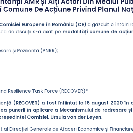
nții AMR Și Alți Actori Din Mediul Publ
ți Comune De Acțiune Privind Planul Na
Comisiei Europene în România (CE)
a găzduit o întâlni
unea de discuții s-a axat pe
modalități comune de acțiun
sare și Reziliență (PNRR);
and Resilience Task Force (RECOVER)*
iență (RECOVER) a fost înființat la 16 august 2020 în 
a punerii în aplicare a Mecanismului de redresare și 
reședintei Comisiei, Ursula von der Leyen.
t al Direcției Generale de Afaceri Economice și Financiar