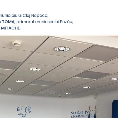
municipiului Cluj Napoca;
in TOMA
, primarul municipiului Buzău;
n MITACHE
.