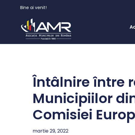
Bine ai venit!
A
Întâlnire între 
Municipiilor d
Comisiei Euro
martie 29, 2022