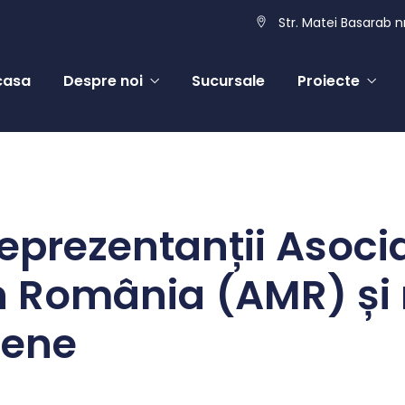
Str. Matei Basarab nr
casa
Despre noi
Sucursale
Proiecte
reprezentanții Asocia
in România (AMR) și 
pene