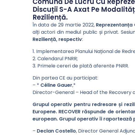
Comună De Lucru Cu Reprezenta
Discuții S-A Axat Pe Modalită
Reziliență.
În data de 29 martie 2022,
Reprezentanța 
alți actori din mediul public și privat. Sesi
Reziliență, respectiv
:
1. Implementarea Planului Național de Redre
2. Calendarul PNRR;
3. Primele cereri de plată aferente PNRR.
Din partea CE au participat:
– *
Céline Gauer
,*
Director-General – Head of the Recovery 
Grupul operativ pentru redresare și rezil
Europene. RECOVER răspunde de orientare
european. Grupul operativ îi raportează p
–
Declan Costello
, Director General Adjunc