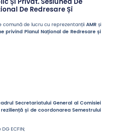
ic Și Privat. Sesiunea De
țional De Redresare Și
re comună de lucru cu reprezentanții
AMR
și
e privind Planul Național de Redresare și
cadrul Secretariatului General al Comisiei
reziliență și de coordonarea Semestrului
e DG ECFIN;