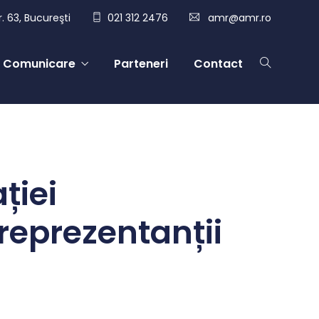
. 63, Bucureşti
021 312 2476
amr@amr.ro
Comunicare
Parteneri
Contact
ției
reprezentanții