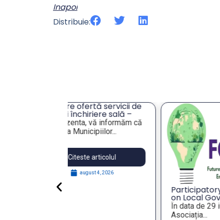
Inapoi
Distribuie:
tă servicii de
An
iere sală –
„S
or
vă informăm că
Va
an
iilor...
Va
pu
articolul
t 4, 2026
Participatory Roundtable
on Local Governance and
Strategic Foresight for
În data de 29 iulie 2026,
Resilient Public Policies,
Asociația...