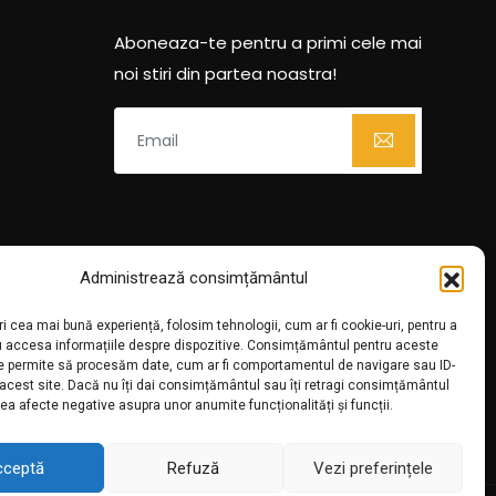
Aboneaza-te pentru a primi cele mai
noi stiri din partea noastra!
Administrează consimțământul
ri cea mai bună experiență, folosim tehnologii, cum ar fi cookie-uri, pentru a
u accesa informațiile despre dispozitive. Consimțământul pentru aceste
ne permite să procesăm date, cum ar fi comportamentul de navigare sau ID-
 acest site. Dacă nu îți dai consimțământul sau îți retragi consimțământul
ea afecte negative asupra unor anumite funcționalități și funcții.
cceptă
Refuză
Vezi preferințele