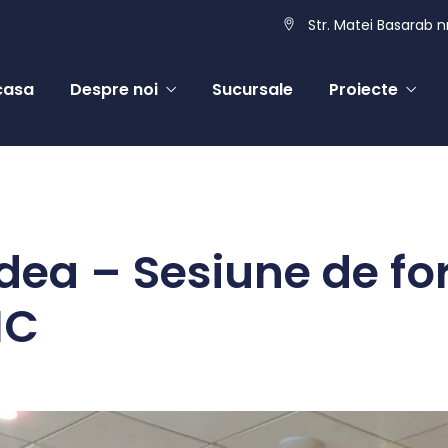
Str. Matei Basarab nr
casa
Despre noi
Sucursale
Proiecte
dea – Sesiune de fo
IC