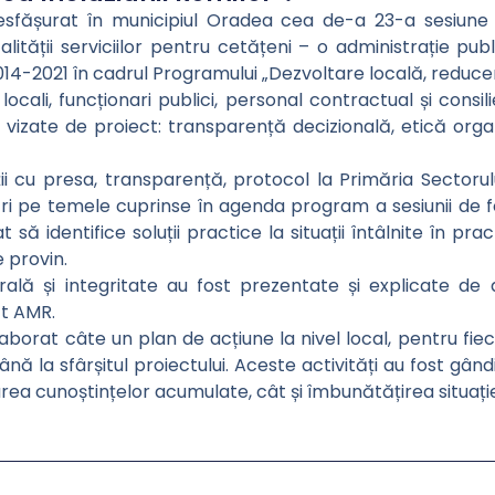
desfășurat în municipiul Oradea cea de-a 23-a sesiun
alității serviciilor pentru cetățeni – o administrație pu
014-2021 în cadrul Programului „Dezvoltare locală, reducere
locali, funcționari publici, personal contractual și consili
 vizate de proiect: transparență decizională, etică organ
 cu presa, transparență, protocol la Primăria Sectorului
ări pe temele cuprinse în agenda program a sesiunii de f
tat să identifice soluții practice la situații întâlnite în 
e provin.
lă și integritate au fost prezentate și explicate de
t AMR.
laborat câte un plan de acțiune la nivel local, pentru fi
ă la sfârșitul proiectului. Aceste activități au fost gând
ea cunoștințelor acumulate, cât și îmbunătățirea situației 