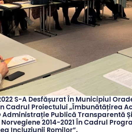
e 2022 S-A Desfășurat În Municipiul Ora
Cadrul Proiectului „Îmbunătățirea Acce
 O Administrație Publică Transparentă Ș
Și Norvegiene 2014-2021 În Cadrul Progr
ea Incluziunii Romilor”.