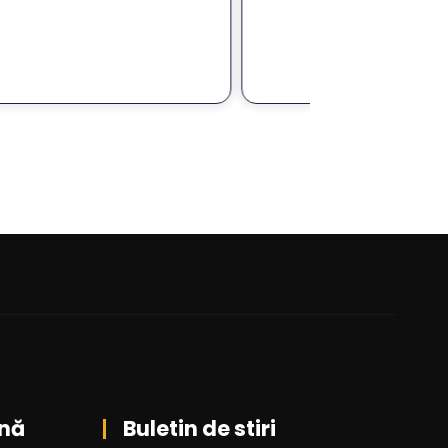
within the FO
Citeste 
iuli
nă
Buletin de stiri