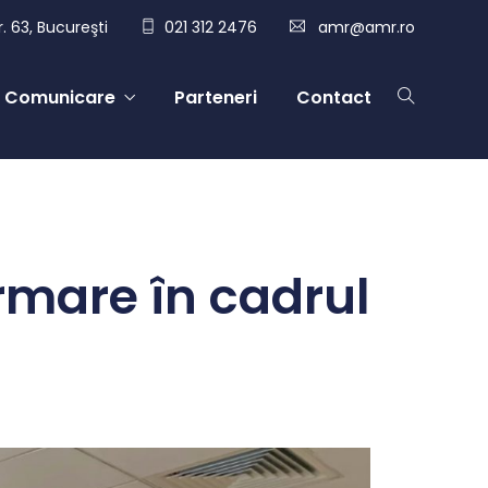
. 63, Bucureşti
021 312 2476
amr@amr.ro
Comunicare
Parteneri
Contact
rmare în cadrul