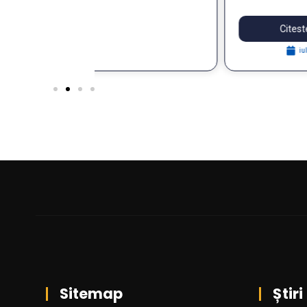
within the FOSTER Project
Citeste articolul
iulie 29, 2026
Sitemap
Știri