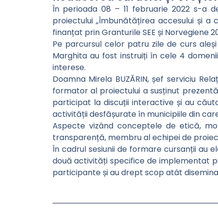
În perioada 08 – 11 februarie 2022 s-a 
proiectului „Îmbunătățirea accesului și a c
finanțat prin Granturile SEE și Norvegiene 2
Pe parcursul celor patru zile de curs aleși 
Marghita au fost instruiți în cele 4 domenii
interese.
Doamna Mirela BUZĂRIN, șef serviciu Relații
formator al proiectului a susținut prezent
participat la discuții interactive și au cău
activității desfășurate în municipiile din car
Aspecte vizând conceptele de etică, mora
transparență, membru al echipei de proiec
În cadrul sesiunii de formare cursanții au e
două activități specifice de implementat pân
participante și au drept scop atât diseminar