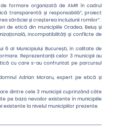
e de formare organizată de AMR în cadrul
blică transparentă și responsabilă”, proiect
a sărăciei și creșterea incluziunii romilor”.
eri de etică din municipiile Oradea, Beiuș și
izațională, incompatibilități și conflicte de
 6 al Municipiului București, în calitate de
ormare. Reprezentanții celor 3 municipii au
practică cu care s-au confruntat pe parcursul
 domnul Adrian Moraru, expert pe etică și
ecare dintre cele 3 municipii cuprinzând câte
ite pe baza nevoilor existente în municipiile
existente la nivelul municipiilor prezente.