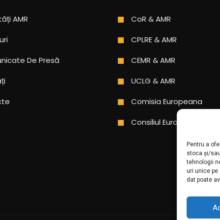
tăți AMR
CoR & AMR
uri
CPLRE & AMR
icate De Presă
CEMR & AMR
ți
UCLG & AMR
cte
Comisia Europeana
Consiliul Europei
Pentru a ofe
stoca și/sa
tehnologii 
uri unice pe
dat poate av
A