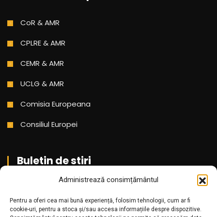
CoR & AMR
CPLRE & AMR
CEMR & AMR
UCLG & AMR
Comisia Europeana
Consiliul Europei
Buletin de stiri
Administrează consimțământul
Aboneaza-te pentru a primi cele mai noi stiri din partea
Pentru a oferi cea mai bună experiență, folosim tehnologii, cum ar fi
noastra!
cookie-uri, pentru a stoca și/sau accesa informațiile despre dispozitive.