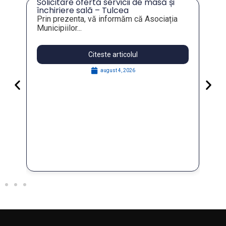
Solicitare ofertă servicii de masă și
tru
închiriere sală – Tulcea
Prin prezenta, vă informăm că Asociația
Municipiilor...
Citeste articolul
august 4, 2026
Pa
Go
for
În 
FO