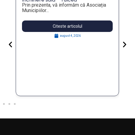
Prin prezenta, vă informăm că Asociația
Municipiilor...
Citeste articolul
august 4, 2026
Pa
Go
for
În 
FO