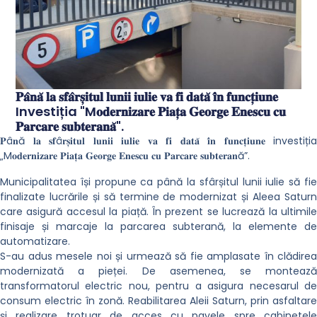
𝐏𝐚̂𝐧𝐚̆ 𝐥𝐚 𝐬𝐟𝐚̂𝐫𝐬̦𝐢𝐭𝐮𝐥 𝐥𝐮𝐧𝐢𝐢 𝐢𝐮𝐥𝐢𝐞 𝐯𝐚 𝐟𝐢 𝐝𝐚𝐭𝐚̆ 𝐢̂𝐧 𝐟𝐮𝐧𝐜𝐭̦𝐢𝐮𝐧𝐞
Investiția "M𝐨𝐝𝐞𝐫𝐧𝐢𝐳𝐚𝐫𝐞 𝐏𝐢𝐚𝐭̦𝐚 𝐆𝐞𝐨𝐫𝐠𝐞 𝐄𝐧𝐞𝐬𝐜𝐮 𝐜𝐮
𝐏𝐚𝐫𝐜𝐚𝐫𝐞 𝐬𝐮𝐛𝐭𝐞𝐫𝐚𝐧𝐚̆".
𝐏â𝐧ă 𝐥𝐚 𝐬𝐟â𝐫𝐬̦𝐢𝐭𝐮𝐥 𝐥𝐮𝐧𝐢𝐢 𝐢𝐮𝐥𝐢𝐞 𝐯𝐚 𝐟𝐢 𝐝𝐚𝐭𝐚̆ 𝐢̂𝐧 𝐟𝐮𝐧𝐜𝐭̦𝐢𝐮𝐧𝐞 investiția
„M𝐨𝐝𝐞𝐫𝐧𝐢𝐳𝐚𝐫𝐞 𝐏𝐢𝐚𝐭̦𝐚 𝐆𝐞𝐨𝐫𝐠𝐞 𝐄𝐧𝐞𝐬𝐜𝐮 𝐜𝐮 𝐏𝐚𝐫𝐜𝐚𝐫𝐞 𝐬𝐮𝐛𝐭𝐞𝐫𝐚𝐧ă”.
Municipalitatea își propune ca până la sfârșitul lunii iulie să fie
finalizate lucrările și să termine de modernizat și Aleea Saturn
care asigură accesul la piață. În prezent se lucrează la ultimile
finisaje și marcaje la parcarea subterană, la elemente de
automatizare.
S-au adus mesele noi și urmează să fie amplasate în clădirea
modernizată a pieței. De asemenea, se montează
transformatorul electric nou, pentru a asigura necesarul de
consum electric în zonă. Reabilitarea Aleii Saturn, prin asfaltare
și realizare trotuar de acces cu pavele spre cabinetele