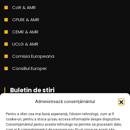
CoR & AMR
CPLRE & AMR
CEMR & AMR
UCLG & AMR
Comisia Europeana
Consiliul Europei
Buletin de stiri
Administrează consimțământul
Aboneaza-te pentru a primi cele mai noi stiri din partea
noastra!
Pentru a oferi cea mai bună experiență, folosim tehnologii, cum ar fi
cookie-uri, pentru a stoca și/sau accesa informațiile despre dispozitive.
Consimțământul pentru aceste tehnologii ne permite să procesăm date,
cum ar fi comportamentul de navigare sau ID-uri unice pe acest site.