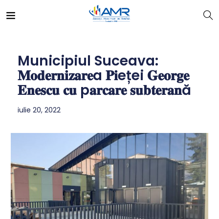
Municipiul Suceava:
𝐌𝐨𝐝𝐞𝐫𝐧𝐢𝐳𝐚𝐫𝐞a 𝐏𝐢eței 𝐆𝐞𝐨𝐫𝐠𝐞
𝐄𝐧𝐞𝐬𝐜𝐮 𝐜𝐮 p𝐚𝐫𝐜𝐚𝐫𝐞 𝐬𝐮𝐛𝐭𝐞𝐫𝐚𝐧ă
iulie 20, 2022