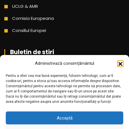
UCLG & AMR
Comisia Europeana
Consiliul Europei
Buletin de stiri
Administrează consimțământul
Aboneaza-te pentru a primi cele mai noi stiri din partea
Pentru a oferi cea mai bună experiență, folosim tehnologii, cum ar fi
noastra!
cookie-uri, pentru a stoca și/sau accesa informațiile despre dispozitive.
Consimțământul pentru aceste tehnologii ne permite să procesăm date,
cum ar fi comportamentul de navigare sau ID-uri unice pe acest site.
Dacă nu îți dai consimțământul sau îți retragi consimțământul dat poate
avea afecte negative asupra unor anumite funcționalități și funcții.
Acceptă