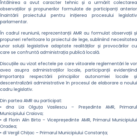
Întâlnirea a avut caracter tehnic și a urmărit colectarea
observațiilor și propunerilor formulate de participanți anterior
înaintării proiectului pentru inițierea procesului legislativ
parlamentar.
În cadrul reuniunii, reprezentanții AMR au formulat observații și
propuneri referitoare la proiectul de lege, subliniind necesitatea
unor soluții legislative adaptate realităților și provocărilor cu
care se confruntă administrația publică locală.
Discuțiile au vizat efectele pe care viitoarele reglementări le vor
avea asupra administrațiilor locale, participanții evidențiind
importanța respectării principiilor autonomiei locale și
descentralizării administrative în procesul de elaborare a noului
cadru legislativ.
Din partea AMR au participat:
• dna Lia Olguța Vasilescu – Președinte AMR, Primarul
Municipiului Craiova;
• dl Florin Alin Birta – Vicepreședinte AMR, Primarul Municipiului
Oradea;
• dl Vergil Chițac – Primarul Municipiului Constanța;