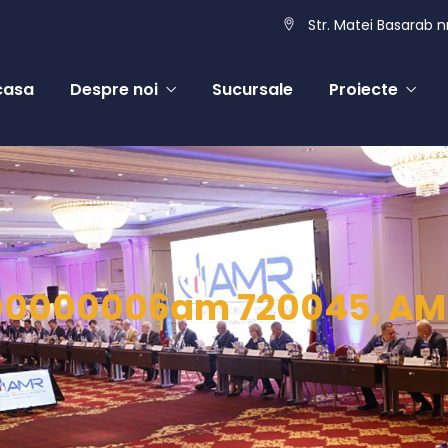
Str. Matei Basarab nr
casa
Despre noi
Sucursale
Proiecte
00000006am 720045, AM