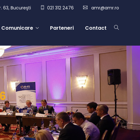
. 63, Bucureşti
021 312 2476
amr@amr.ro
Comunicare
Parteneri
Contact
6