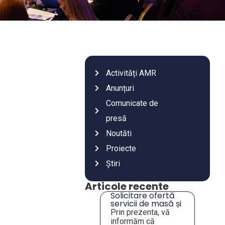
Activități AMR
Anunțuri
Comunicate de
presă
Noutăti
Proiecte
Știri
Articole recente
Solicitare ofertă
Anu
servicii de masă și
achi
închiriere sală –
de c
Prin prezenta, vă
Val
Tulcea
ori
informăm că
făr