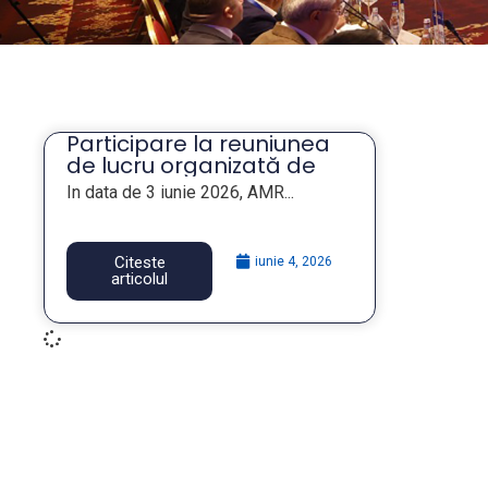
Participare la reuniunea
de lucru organizată de
MMFTTSS privind proiectul
In data de 3 iunie 2026, AMR...
Legii salarizării
personalului plătit din
fonduri publice
Citeste
iunie 4, 2026
articolul