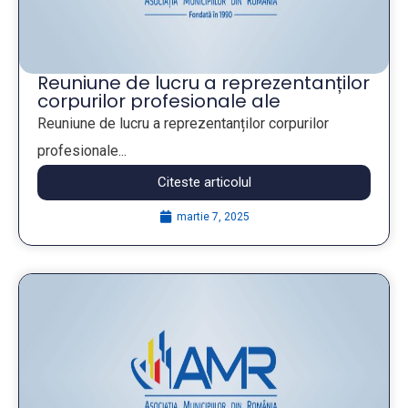
Reuniune de lucru a reprezentanților
corpurilor profesionale ale
Arhitecților șefi și Secretarilor
Reuniune de lucru a reprezentanților corpurilor
generali de municipii
profesionale...
Citeste articolul
martie 7, 2025