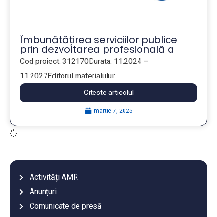
Îmbunătățirea serviciilor publice
prin dezvoltarea profesională a
angajaților din companiile publice
Cod proiect: 312170Durata: 11.2024 –
municipale
11.2027Editorul materialului:...
Citeste articolul
martie 7, 2025
Activități AMR
Anunțuri
Comunicate de presă