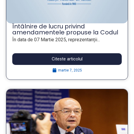
Întâlnire de lucru privind
amendamentele propuse la Codul
Amenajării Teritoriului, Urbanismului
În data de 07 Martie 2025, reprezentanții...
și Construcțiilor (CATUC)
Citeste articolul
martie 7, 2025