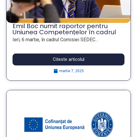
Emil Boc numit raportor pentru
Uniunea Competențelor în cadrul
CoR
Ieri, 6 martie, în cadrul Comisiei SEDEC...
Citeste articolul
martie 7, 2025