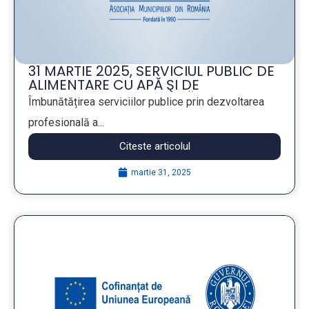
31 MARTIE 2025, SERVICIUL PUBLIC DE
ALIMENTARE CU APĂ ŞI DE
CANALIZARE – PROVOCĂRI ȘI
Îmbunătățirea serviciilor publice prin dezvoltarea
TEHNOLOGII MODERNE
profesională a...
Citeste articolul
martie 31, 2025