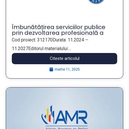
Îmbunătățirea serviciilor publice
prin dezvoltarea profesională a
angajaților din companiile publice
Cod proiect: 312170Durata: 11.2024 –
municipale
11.2027Editorul materialului:...
Citeste articolul
martie 11, 2025