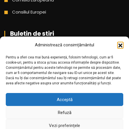
Consiliul Europei
Buletin de stiri
Administrează consimțământul
Aboneaza-te pentru a primi cele mai noi stiri din partea
Pentru a oferi cea mai bună experiență, folosim tehnologii, cum ar fi
noastra!
cookie-uri, pentru a stoca și/sau accesa informațiile despre dispozitive.
Consimțământul pentru aceste tehnologii ne permite să procesăm date,
cum ar fi comportamentul de navigare sau ID-uri unice pe acest site.
Dacă nu îți dai consimțământul sau îți retragi consimțământul dat poate
avea afecte negative asupra unor anumite funcționalități și funcții.
Acceptă
Refuză
Amr.ro @2025. Toate drepturile rezervate
Vezi preferințele