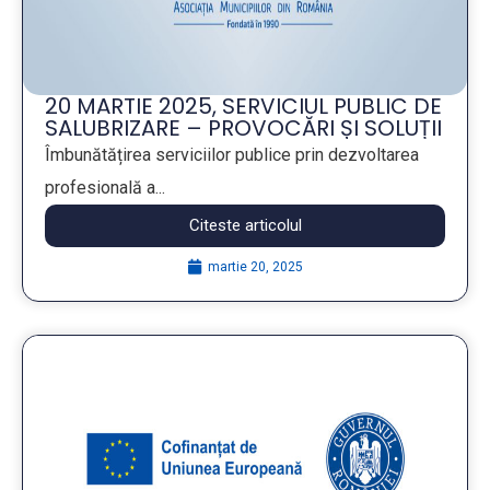
20 MARTIE 2025, SERVICIUL PUBLIC DE
SALUBRIZARE – PROVOCĂRI ȘI SOLUȚII
MODERNE
Îmbunătățirea serviciilor publice prin dezvoltarea
profesională a...
Citeste articolul
martie 20, 2025