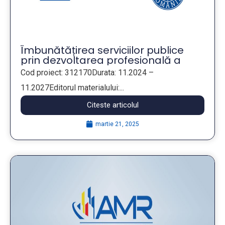
Îmbunătățirea serviciilor publice
prin dezvoltarea profesională a
angajaților din companiile publice
Cod proiect: 312170Durata: 11.2024 –
municipale
11.2027Editorul materialului:...
Citeste articolul
martie 21, 2025