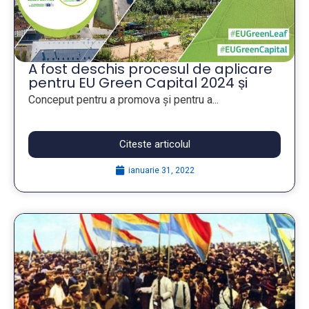
A fost deschis procesul de aplicare
pentru EU Green Capital 2024 și
pentru EU Green Leaf Awards 2024
Conceput pentru a promova și pentru a...
Citeste articolul
ianuarie 31, 2022