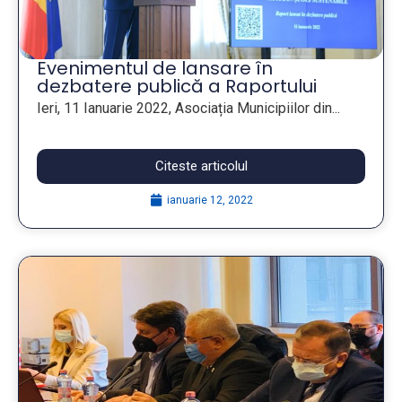
Evenimentul de lansare în
dezbatere publică a Raportului
„Educația privind schimbările
Ieri, 11 Ianuarie 2022, Asociația Municipiilor din...
climatice și mediul în școli
sustenabile”
Citeste articolul
ianuarie 12, 2022