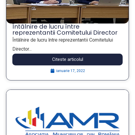
Întâlnire de lucru între
reprezentantii Comitetului Director
al AMR cu reprezentanți ai
Întâlnire de lucru între reprezentantii Comitetului
Ministerului Mediului, Apelor și
Director...
Pădurilor si ai Administratiei Fondului
pentru Mediu
Citeste articolul
ianuarie 17, 2022