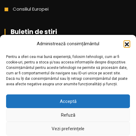
Consiliul Europei
Buletin de stiri
Administrează consimțământul
Aboneaza-te pentru a primi cele mai noi stiri din partea
Pentru a oferi cea mai bună experiență, folosim tehnologii, cum ar fi
noastra!
cookie-uri, pentru a stoca și/sau accesa informațiile despre dispozitive.
Consimțământul pentru aceste tehnologii ne permite să procesăm date,
cum ar fi comportamentul de navigare sau ID-uri unice pe acest site.
Dacă nu îți dai consimțământul sau îți retragi consimțământul dat poate
avea afecte negative asupra unor anumite funcționalități și funcții.
Acceptă
Refuză
Amr.ro @2025. Toate drepturile rezervate
Vezi preferințele