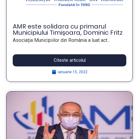
AMR este solidara cu primarul
Municipiului Timişoara, Dominic Fritz
si condamnă cu fermitate orice
Asociaţia Municipiilor din România a luat act...
acţiune destabilizatoare care
aduce atingere ordinii şi statului de
drept
Citeste articolul
ianuarie 15, 2022