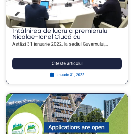
Întâlnirea de lucru a premierului
Nicolae-Ionel Ciucă cu
reprezentanții structurilor asociative
Astăzi 31 ianuarie 2022, la sediul Guvernului,...
ale administrației publice locale
Citeste articolul
ianuarie 31, 2022