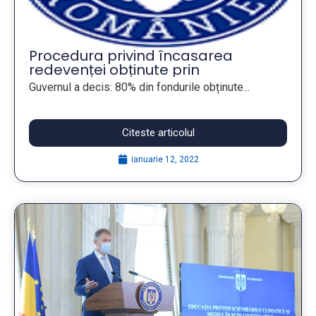
Procedura privind încasarea
redevenței obținute prin
concesionarea din activități de
Guvernul a decis: 80% din fondurile obținute...
exploatare a resurselor la
suprafață ale statului
Citeste articolul
ianuarie 12, 2022