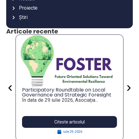
Proiecte
Știri
Articole recente
An
co
an
Va
mu
es
Participatory Roundtable on Local
Governance and Strategic Foresight
for Resilient Public Policies, within the
În data de 29 iulie 2026, Asociația...
FOSTER Project
Citeste articolul
iulie 29, 2026