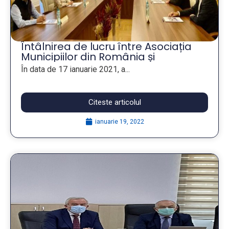
Întâlnirea de lucru între Asociația
Municipiilor din România și
Reprezentanța Comisiei Europene
În data de 17 ianuarie 2021, a...
în România
Citeste articolul
ianuarie 19, 2022