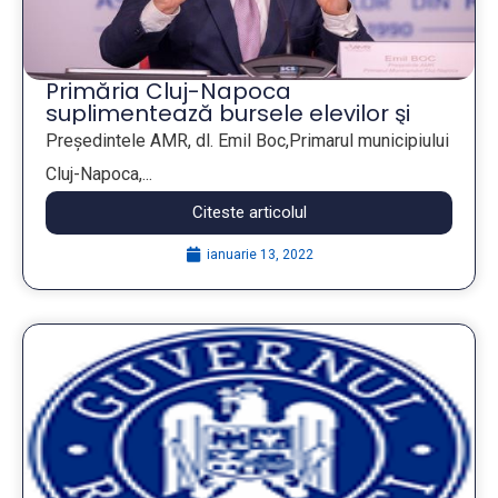
Primăria Cluj-Napoca
suplimentează bursele elevilor şi
acordă vouchere educaţionale
Președintele AMR, dl. Emil Boc,Primarul municipiului
pentru profesori
Cluj-Napoca,...
Citeste articolul
ianuarie 13, 2022