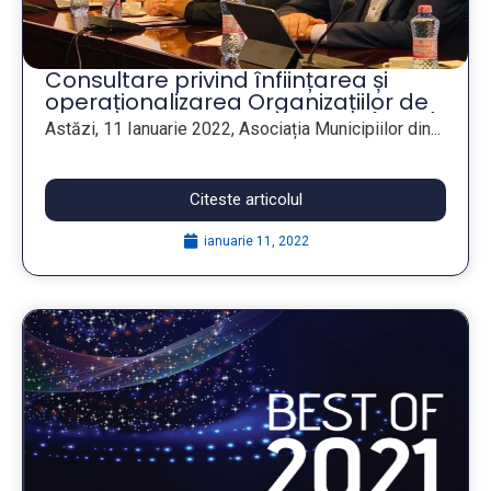
Consultare privind înființarea și
operaționalizarea Organizațiilor de
Management al Destinațiilor (OMD)
Astăzi, 11 Ianuarie 2022, Asociația Municipiilor din...
Citeste articolul
ianuarie 11, 2022