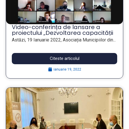
Video-conferința de lansare a
proiectului „Dezvoltarea capacității
administrative în domeniul
Astăzi, 19 Ianuarie 2022, Asociația Municipiilor din...
guvernării publice – o abordare
coordonată a centrului Guvernului
României”
Citeste articolul
ianuarie 19, 2022