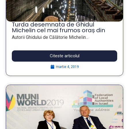
Turda desemnata de Ghidul
Michelin cel mai frumos oraș din
România
Autorii Ghidului de Călătorie Michelin...
Citeste articolul
martie 4, 2019