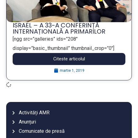
ISRAEL – A 33-A CONFERINȚĂ
INTERNAȚIONALĂ A PRIMARILOR
[ngg src=”galleries” ids=”208″
display=”basic_thumbnail” thumbnail_crop=”0″]
Citeste articolul
...
martie 1, 2019
Activități AMR
Anunțuri
Comunicate de presă