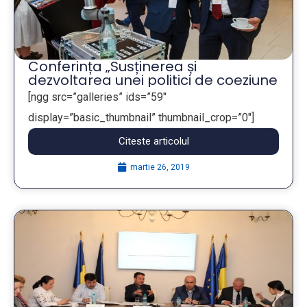
Conferința „Susținerea și
dezvoltarea unei politici de coeziune
eficiente care incepe cu autoritatile
[ngg src=”galleries” ids=”59″
locale și regionale ale Uniunii
display=”basic_thumbnail” thumbnail_crop=”0″]
Europene”
Citeste articolul
...
martie 26, 2019