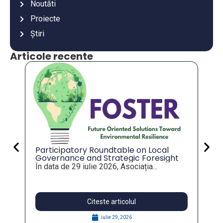
Noutăti
Proiecte
Știri
Articole recente
An
co
an
Va
mu
es
Participatory Roundtable on Local
Governance and Strategic Foresight
for Resilient Public Policies, within the
În data de 29 iulie 2026, Asociația...
FOSTER Project
Citeste articolul
iulie 29, 2026