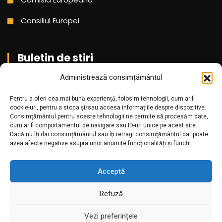
Consiliul Europei
Buletin de stiri
Administrează consimțământul
Aboneaza-te pentru a primi cele mai noi stiri din partea
Pentru a oferi cea mai bună experiență, folosim tehnologii, cum ar fi
noastra!
cookie-uri, pentru a stoca și/sau accesa informațiile despre dispozitive.
Consimțământul pentru aceste tehnologii ne permite să procesăm date,
cum ar fi comportamentul de navigare sau ID-uri unice pe acest site.
Dacă nu îți dai consimțământul sau îți retragi consimțământul dat poate
avea afecte negative asupra unor anumite funcționalități și funcții.
Acceptă
Refuză
Amr.ro @2025. Toate drepturile rezervate
Vezi preferințele