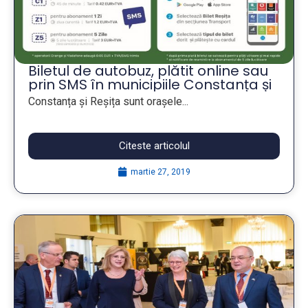
Biletul de autobuz, plătit online sau
prin SMS în municipiile Constanța și
Reșița
Constanța și Reșița sunt orașele...
Citeste articolul
martie 27, 2019