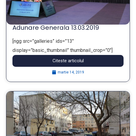
Adunare Generala 13.03.2019
[ngg src=”galleries” ids=”13″
display=”basic_thumbnail” thumbnail_crop=”0″]
Citeste articolul
...
martie 14, 2019