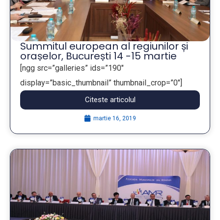
Summitul european al regiunilor și
orașelor, București 14 -15 martie
[ngg src=”galleries” ids=”190″
display=”basic_thumbnail” thumbnail_crop=”0″]
Citeste articolul
...
martie 16, 2019