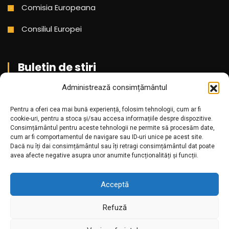
Comisia Europeana
Consiliul Europei
Buletin de stiri
Administrează consimțământul
Aboneaza-te pentru a primi cele mai noi stiri din partea
Pentru a oferi cea mai bună experiență, folosim tehnologii, cum ar fi
noastra!
cookie-uri, pentru a stoca și/sau accesa informațiile despre dispozitive.
Consimțământul pentru aceste tehnologii ne permite să procesăm date,
cum ar fi comportamentul de navigare sau ID-uri unice pe acest site.
Dacă nu îți dai consimțământul sau îți retragi consimțământul dat poate
avea afecte negative asupra unor anumite funcționalități și funcții.
Acceptă
Refuză
Amr.ro @2025. Toate drepturile rezervate