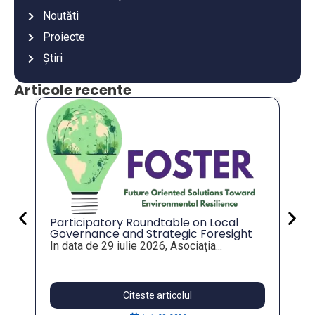
Noutăti
Proiecte
Știri
Articole recente
An
co
an
Va
mu
es
Participatory Roundtable on Local
Governance and Strategic Foresight
for Resilient Public Policies, within the
În data de 29 iulie 2026, Asociația...
FOSTER Project
Citeste articolul