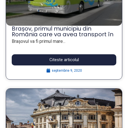
Brașov, primul municipiu din
România care va avea transport în
comun 100% electric
Braşovul va fi primul mare...
Citeste articolul
septembrie 9, 2020