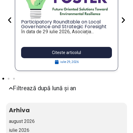
Participatory Roundtable on Local
Governance and Strategic Foresight
for Resilient Public Policies, within the
În data de 29 iulie 2026, Asociația...
FOSTER Project
Citeste articolul
iulie 29, 2026
Filtrează după lună și an
Arhiva
august 2026
iulie 2026