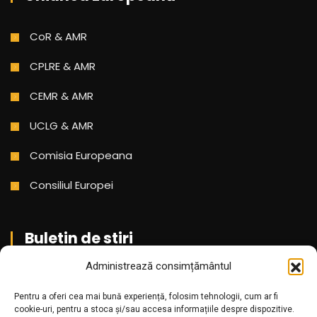
CoR & AMR
CPLRE & AMR
CEMR & AMR
UCLG & AMR
Comisia Europeana
Consiliul Europei
Buletin de stiri
Administrează consimțământul
Aboneaza-te pentru a primi cele mai noi stiri din partea
Pentru a oferi cea mai bună experiență, folosim tehnologii, cum ar fi
noastra!
cookie-uri, pentru a stoca și/sau accesa informațiile despre dispozitive.