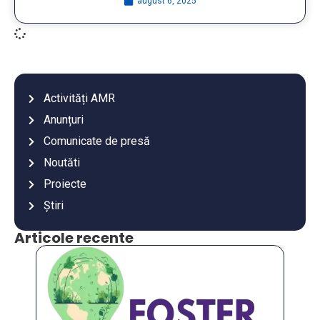
august 6, 2025
Activități AMR
Anunțuri
Comunicate de presă
Noutăti
Proiecte
Știri
Articole recente
An
co
an
Va
mu
es