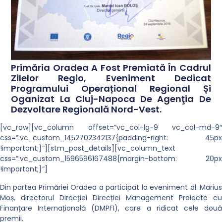
Primăria Oradea A Fost Premiată În Cadrul
Zilelor Regio, Eveniment Dedicat
Programului Operațional Regional Și
Oganizat La Cluj-Napoca De Agenţia De
Dezvoltare Regională Nord-Vest.
[vc_row][vc_column offset=”vc_col-lg-9 vc_col-md-9″
css=”.vc_custom_1452702342137{padding-right: 45px
!important;}”][stm_post_details][vc_column_text
css=”.vc_custom_1596596167488{margin-bottom: 20px
!important;}”]
Din partea Primăriei Oradea a participat la eveniment dl. Marius
Moș, directorul Direcției Direcției Management Proiecte cu
Finanțare Internațională (DMPFI), care a ridicat cele două
premii.