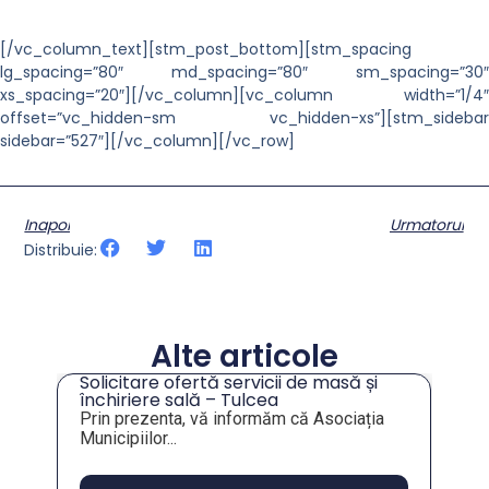
[/vc_column_text][stm_post_bottom][stm_spacing
lg_spacing=”80″ md_spacing=”80″ sm_spacing=”30″
xs_spacing=”20″][/vc_column][vc_column width=”1/4″
offset=”vc_hidden-sm vc_hidden-xs”][stm_sidebar
sidebar=”527″][/vc_column][/vc_row]
Inapoi
Urmatorul
Distribuie:
Alte articole
Solicitare ofertă servicii de masă și
tru
închiriere sală – Tulcea
Prin prezenta, vă informăm că Asociația
Municipiilor...