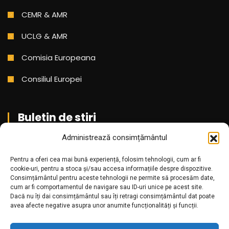
CEMR & AMR
UCLG & AMR
Comisia Europeana
Consiliul Europei
Buletin de stiri
Administrează consimțământul
Aboneaza-te pentru a primi cele mai noi stiri din partea
noastra!
Pentru a oferi cea mai bună experiență, folosim tehnologii, cum ar fi
cookie-uri, pentru a stoca și/sau accesa informațiile despre dispozitive.
Consimțământul pentru aceste tehnologii ne permite să procesăm date,
cum ar fi comportamentul de navigare sau ID-uri unice pe acest site.
Dacă nu îți dai consimțământul sau îți retragi consimțământul dat poate
avea afecte negative asupra unor anumite funcționalități și funcții.