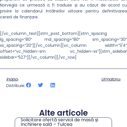
Norvegia ce urmează a fi traduse și au căzut de acord cu
privire la calendarul întâlnirilor viitoare pentru definitivarea
cererii de finanțare.
[/vc_column_text][stm_post_bottom][stm_spacing
lg_spacing=”80″ md_spacing=”80″ sm_spacing=”30″
xs_spacing=”20″][/vc_column][vc_column width=”1/4″
offset=”vc_hidden-sm vc_hidden-xs”][stm_sidebar
sidebar=”527″][/vc_column][/vc_row]
Inapoi
Urmatorul
Distribuie:
Alte articole
Solicitare ofertă servicii de masă și
tru
închiriere sală – Tulcea