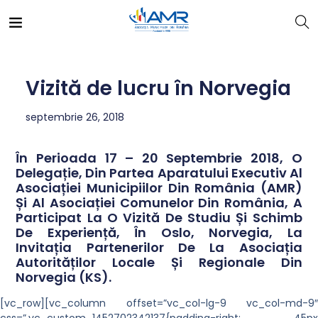
Vizită de lucru în Norvegia
septembrie 26, 2018
În Perioada 17 – 20 Septembrie 2018, O
Delegație, Din Partea Aparatului Executiv Al
Asociației Municipiilor Din România (AMR)
Și Al Asociației Comunelor Din România, A
Participat La O Vizită De Studiu Și Schimb
De Experiență, În Oslo, Norvegia, La
Invitația Partenerilor De La Asociația
Autorităților Locale Și Regionale Din
Norvegia (KS).
[vc_row][vc_column offset=”vc_col-lg-9 vc_col-md-9″
css=”.vc_custom_1452702342137{padding-right: 45px