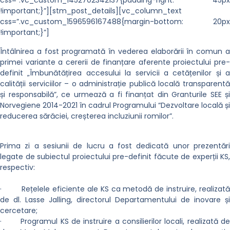
!important;}”][stm_post_details][vc_column_text
css=”.vc_custom_1596596167488{margin-bottom: 20px
!important;}”]
Întâlnirea a fost programată în vederea elaborării în comun a
primei variante a cererii de finanțare aferente proiectului pre-
definit „Îmbunătățirea accesului la servicii a cetățenilor și a
calității serviciilor – o administrație publică locală transparentă
și responsabilă”, ce urmează a fi finanțat din Granturile SEE și
Norvegiene 2014-2021 în cadrul Programului “Dezvoltare locală și
reducerea sărăciei, creșterea incluziunii romilor”.
Prima zi a sesiunii de lucru a fost dedicată unor prezentări
legate de subiectul proiectului pre-definit făcute de experții KS,
respectiv:
·
Rețelele eficiente ale KS ca metodă de instruire, realizată
de dl. Lasse Jalling, directorul Departamentului de inovare și
cercetare;
·
Programul KS de instruire a consilierilor locali, realizată d