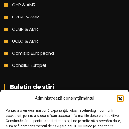
CoR & AMR
CPLRE & AMR
CEMR & AMR
UCLG & AMR
Comisia Europeana
Consiliul Europei
Buletin de stiri
Administrează consimțământul
Aboneaza-te pentru a primi cele mai noi stiri din partea
Pentru a oferi cea mai bună experiență, folosim tehnologii, cum ar fi
noastra!
cookie-uri, pentru a stoca și/sau accesa informațiile despre dispozitive.
Consimțământul pentru aceste tehnologii ne permite să procesăm date,
cum ar fi comportamentul de navigare sau ID-uri unice pe acest site.