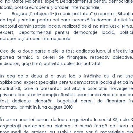
d-na Marte Malones, expert, Departamentul pentru democrație
locală, politici europene și afaceri internaționale;
·
Broșura „Protejează-ți municipalitatea” și raportul „Situați
de fapt și sfaturi pentru cei care lucrează în domeniul eticii în
sectorul administrației locale, realizată de d-na Kiira Keski-Nirva,
expert, Departamentul pentru democrație locală, politici
europene și afaceri internaționale.
Cea de-a doua parte a zilei a fost dedicată lucrului efectiv la
partea tehnică a cererii de finanțare, respectiv obiective,
indicatori, grup țintă, activități, calendar activități.
În cea de-a doua zi a avut loc o întâlnire cu d-na Lise
Spikkeland, expert specialist pentru democrație locală și etică în
cadrul KS, care a prezentat activitățile asociației norvegiene
privind etica și anti-corupția. Restul sesiunilor din ziua a doua au
fost dedicate elaborării bugetului cererii de finanțare în
formatul primit în luna august 2018.
În urma acestei sesiuni de lucru organizate la sediul KS, cele 3
organizații partenere au elaborat o primă formă de lucru a
propunerii de proiect, au stabilit care vor fi materialele din