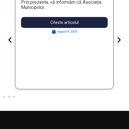
Prin prezenta, vă informăm că Asociația
Municipiilor...
Citeste articolul
august 4, 2026
Pa
Go
for
În 
FO