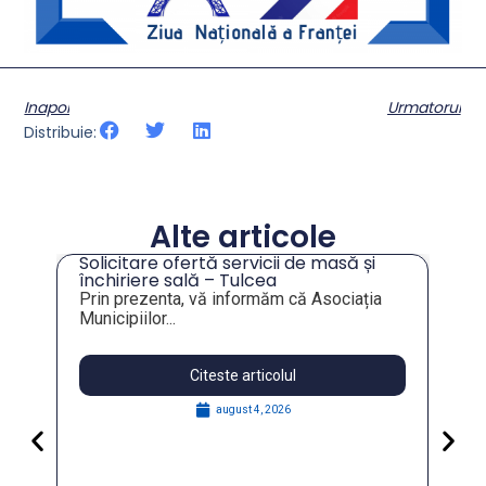
Inapoi
Urmatorul
Distribuie:
Alte articole
Solicitare ofertă servicii de masă și
tru
închiriere sală – Tulcea
Prin prezenta, vă informăm că Asociația
Municipiilor...
Citeste articolul
august 4, 2026
Pa
Go
for
În 