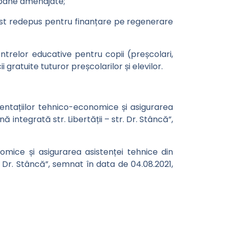
urbane amenajate;
 fost redepus pentru finanțare pe regenerare
centrelor educative pentru copii (preșcolari,
 gratuite tuturor preșcolarilor și elevilor.
entațiilor tehnico-economice și asigurarea
 integrată str. Libertății – str. Dr. Stâncă”,
omice și asigurarea asistenței tehnice din
. Dr. Stâncă”, semnat în data de 04.08.2021,