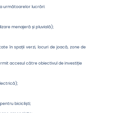
a următoarelor lucrări:
lizare menajeră și pluvială);
e în spații verzi, locuri de joacă, zone de
permit accesul către obiectivul de investiție
lectrică);
entru bicicliști;