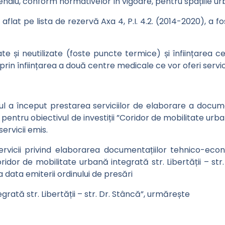
incendiu, conform normativelor în vigoare, pentru spațiile 
 aflat pe lista de rezervă Axa 4, P.I. 4.2. (2014-2020), a
ate și neutilizate (foste puncte termice) și înființarea 
prin înființarea a două centre medicale ce vor oferi servicii
ul a început prestarea serviciilor de elaborare a docum
pentru obiectivul de investiții ”Coridor de mobilitate urbană
ervicii emis.
rvicii privind elaborarea documentațiilor tehnico-econ
ridor de mobilitate urbană integrată str. Libertății – str
 data emiterii ordinului de presări
rată str. Libertății – str. Dr. Stâncă”, urmărește