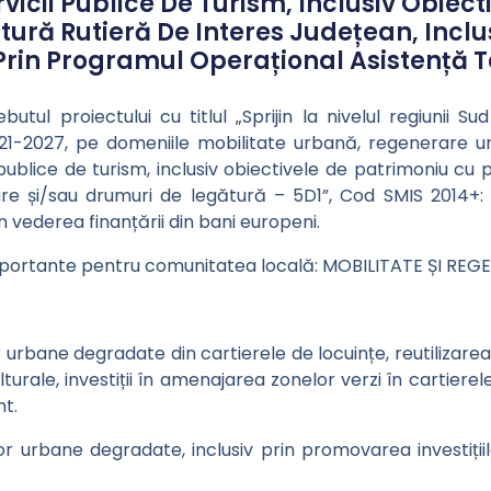
rvicii Publice De Turism, Inclusiv Obiec
uctură Rutieră De Interes Județean, Incl
Prin Programul Operațional Asistență 
butul proiectului cu titlul „Sprijin la nivelul regiunii
21-2027, pe domeniile mobilitate urbană, regenerare u
 publice de turism, inclusiv obiectivele de patrimoniu cu po
oare și/sau drumuri de legătură – 5D1”, Cod SMIS 2014+: 1
 vederea finanțării din bani europeni.
mportante pentru comunitatea locală: MOBILITATE ȘI RE
rbane degradate din cartierele de locuințe, reutilizarea cl
ulturale, investiții în amenajarea zonelor verzi în cartiere
nt.
lor urbane degradate, inclusiv prin promovarea investiț