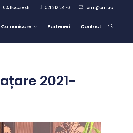
. 63, Bucureşti
021 312 2476
amr@amr.ro
Comunicare
Parteneri
Contact
națare 2021-