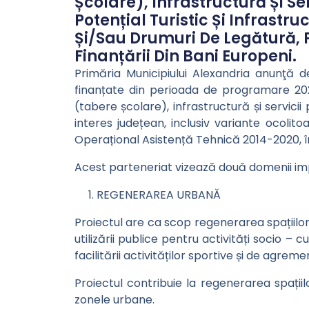
Școlare), Infrastructură Și Se
Potențial Turistic Și Infrastr
Și/sau Drumuri De Legătură, 
Finanțării Din Bani Europeni.
Primăria Municipiului Alexandria anunţă de
finanțate din perioada de programare 20
(tabere școlare), infrastructură și servicii
interes județean, inclusiv variante ocolit
Operațional Asistență Tehnică 2014-2020, în
Acest parteneriat vizează două domenii i
REGENERAREA URBANĂ
Proiectul are ca scop regenerarea spațiilor u
utilizării publice pentru activități socio – c
facilitării activităților sportive și de agreme
Proiectul contribuie la regenerarea spații
zonele urbane.