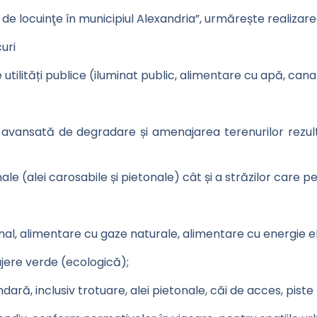
de locuinţe în municipiul Alexandria”, urmărește realizare
uri
e utilități publice (iluminat public, alimentare cu apă, cana
 avansată de degradare și amenajarea terenurilor rezultat
onale (alei carosabile și pietonale) cât și a străzilor care 
canal, alimentare cu gaze naturale, alimentare cu energie e
jere verde (ecologică);
ră, inclusiv trotuare, alei pietonale, căi de acces, piste p