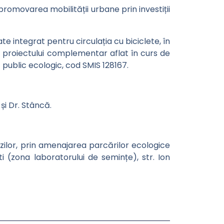
promovarea mobilității urbane prin investiții
te integrat pentru circulația cu biciclete, în
l proiectului complementar aflat în curs de
public ecologic, cod SMIS 128167.
și Dr. Stâncă.
ăzilor, prin amenajarea parcărilor ecologice
ti (zona laboratorului de semințe), str. Ion