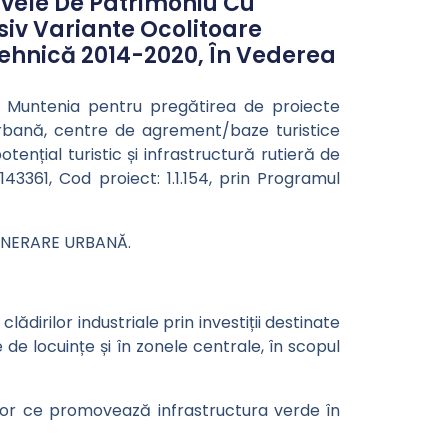
tivele De Patrimoniu Cu
usiv Variante Ocolitoare
Tehnică 2014-2020, În Vederea
 Sud Muntenia pentru pregătirea de proiecte
rbană, centre de agrement/baze turistice
tențial turistic și infrastructură rutieră de
43361, Cod proiect: 1.1.154, prin Programul
GENERARE URBANĂ.
ădirilor industriale prin investiții destinate
le de locuințe și în zonele centrale, în scopul
iilor ce promovează infrastructura verde în