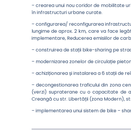
– crearea unui nou coridor de mobilitate urb
în infrastructuri urbane curate.
– configurarea/ reconfigurarea infrastructuri
lungime de aprox. 2 km, care va face legăt
implementare, Reducerea emisiilor de carbon
– construirea de stații bike-sharing pe strad
– modernizarea zonelor de circulație pietonal
– achiziționarea și instalarea a 6 stații de 
– decongestionarea traficului din zona cent
(verzi) supraterane cu o capacitate de apro
Creangă cu str. Libertății (zona Modern), str
– implementarea unui sistem de bike – shari