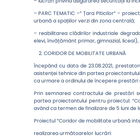
– lucrări privind asigurarea securității la 
– PARC TEMATIC –” Țara Piticilor” – proiect
urbană a spațiilor verzi din zona centrală;
– reabilitarea clădirilor industriale degrad
elevi, învățământ primar, gimnazial, liceal), 
CORIDOR DE MOBILITATE URBANĂ
Începând cu data de 23.08.2021, prestator
asistenței tehnice din partea proiectantului 
ca urmare a ordinului de începere prestări s
Prin semnarea contractului de prestări se
partea proiectantului pentru proiectul: ”Co
având ca termen de finalizare de 5 luni de la
Proiectul ”Coridor de mobilitate urbană integ
realizarea următoarelor lucrări: