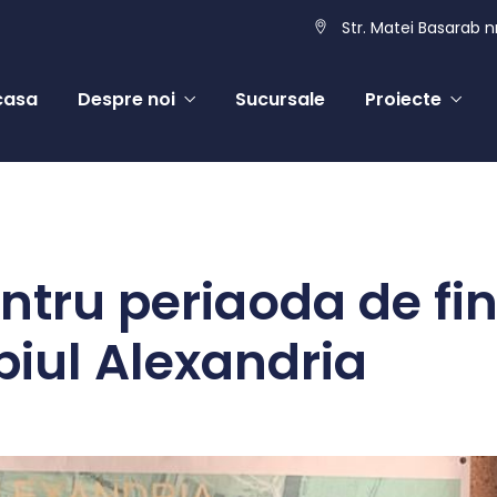
Str. Matei Basarab nr
casa
Despre noi
Sucursale
Proiecte
entru periaoda de fi
piul Alexandria