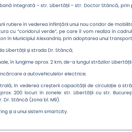
ană integrată – str. Libertății – str. Doctor Stâncă, prin 
i rutiere în vederea înființării unui nou coridor de mobilita
ura cu ”coridorul verde”, pe care îl vom realiza în cadru
 în Municipiul Alexandria, prin adoptarea unui transport 
a Libertății și strada Dr. Stâncă;
e, în lungime aprox. 2 km, de-a lungul străzilor Libertății 
reîncărcare a autovehiculelor electrice;
rală, în vederea creșterii capacității de circulație a str
x. 200 locuri în zonele: str. Libertății cu str. Bucureș
. Dr. Stâncă (zona bl. M9).
ng și a unui sistem smartcity.