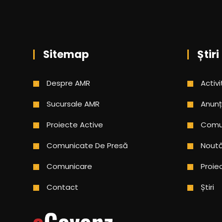
Sitemap
Știri
Despre AMR
Activi
Sucursale AMR
Anunț
Proiecte Active
Comun
Comunicate De Presă
Noută
Comunicare
Proie
Contact
Știri