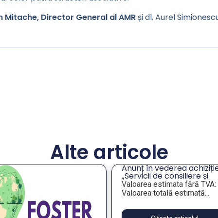
 Mitache, Director General al AMR
și dl. Aurel Simionesc
Alte articole
Anunț în vederea achiziție
„Servicii de consiliere și
orientare profesională a
Valoarea estimata fără TVA:
angajaților din companiil
Valoarea totală estimată...
publice municipale”