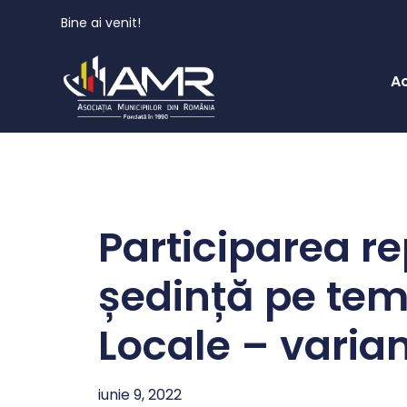
Bine ai venit!
A
Participarea r
ședință pe tem
Locale – varia
iunie 9, 2022