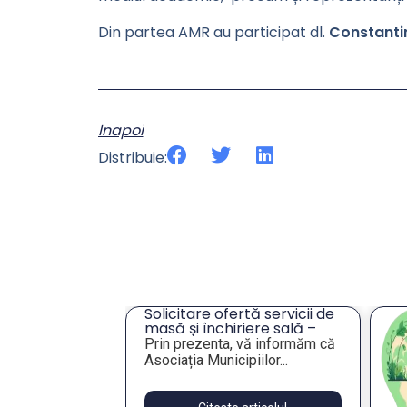
Din partea AMR au participat dl.
Constantin
Inapoi
Distribuie:
cru privind
Solicitare ofertă servicii de
ei unor
masă și închiriere sală –
eres pentru
Tulcea
lie 2026,
Prin prezenta, vă informăm că
publică
Asociația Municipiilor...