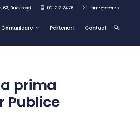
. 63, Bucureşti
021 312 2476
amr@amr.ro
Comunicare
Parteneri
Contact
la prima
r Publice