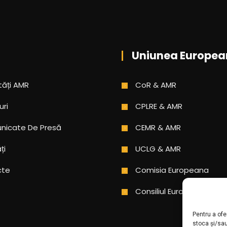
Uniunea Europea
tăți AMR
CoR & AMR
uri
CPLRE & AMR
icate De Presă
CEMR & AMR
ți
UCLG & AMR
cte
Comisia Europeana
Consiliul Europei
Pentru a ofe
stoca și/sa