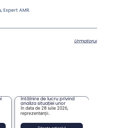
u, Expert AMR.
Urmatorul
i
Întâlnire de lucru privind
Solicitare ofe
analiza situației unor
masă și închir
imobile de interes pentru
Tulcea
În data de 28 iulie 2026,
Prin prezenta,
e
administrația publică
reprezentanții...
Asociația Munici
locală