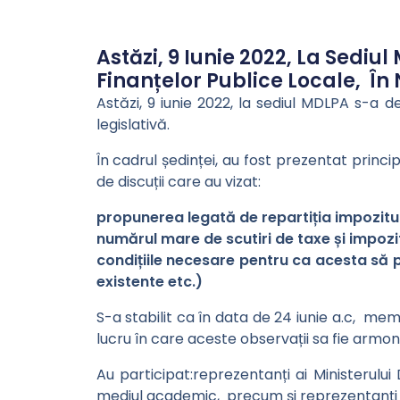
Astăzi, 9 Iunie 2022, La Sedi
Finanțelor Publice Locale, În
Astăzi, 9 iunie 2022, la sediul MDLPA s-a 
legislativă.
În cadrul ședinței, au fost prezentat princi
de discuții care au vizat:
propunerea legată de repartiția impozitulu
numărul mare de scutiri de taxe și impoz
condițiile necesare pentru ca acesta să 
existente etc.)
S-a stabilit ca în data de 24 iunie a.c, mem
lucru în care aceste observații sa fie armoni
Au participat:reprezentanți ai Ministerului De
mediul academic, precum și reprezentanți ai