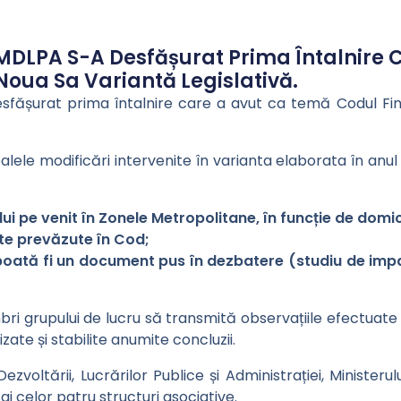
ul MDLPA S-A Desfășurat Prima Întalnir
 Noua Sa Variantă Legislativă.
desfășurat prima întalnire care a avut ca temă Codul Fi
palele modificări intervenite în varianta elaborata în an
i pe venit în Zonele Metropolitane, în funcție de domici
ite prevăzute în Cod;
poată fi un document pus în dezbatere (studiu de imp
bri grupului de lucru să transmită observațiile efectuate
zate și stabilite anumite concluzii.
zvoltării, Lucrărilor Publice și Administrației, Ministerului
 celor patru structuri asociative.