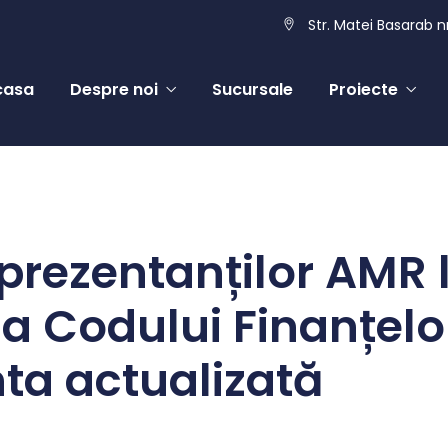
Str. Matei Basarab nr
casa
Despre noi
Sucursale
Proiecte
eprezentanților AMR 
a Codului Finanțelo
nta actualizată