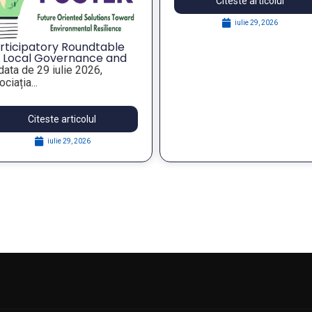
Citeste articolul
iulie 29, 2026
rticipatory Roundtable
 Local Governance and
rategic Foresight for
 data de 29 iulie 2026,
silient Public Policies,
ciația...
thin the FOSTER Project
Citeste articolul
iulie 29, 2026