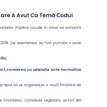
e Care A Avut Ca Temă Codul
nanțelor Publice Locale în noua sa variantă
ul 2018. De asemenea, au fost purtate o serie
liu;
act,corelarea cu celelalte acte normative
 și apoi să se organizeze o nouă întalnire de
 Finanțelor, Consiliului Legislativ, actori din