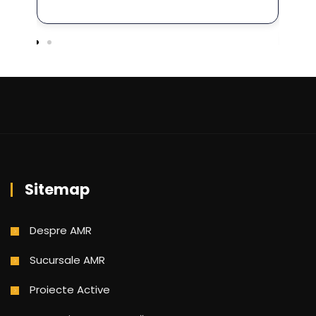
Lo
Gi
Loc
Sitemap
Despre AMR
Sucursale AMR
Proiecte Active