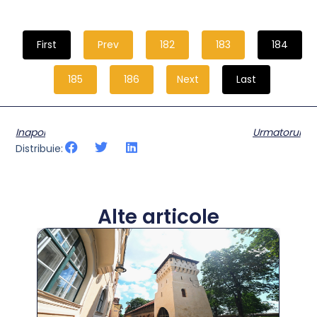
First
Prev
182
183
184
185
186
Next
Last
Inapoi
Urmatorul
Distribuie:
Alte articole