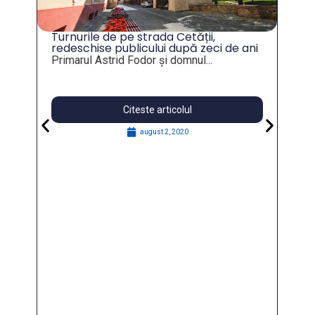
lui
Turnurile de pe strada Cetății,
Mu
redeschise publicului după zeci de ani
po
ţia
Primarul Astrid Fodor și domnul...
Mun
Citeste articolul
august 2, 2020