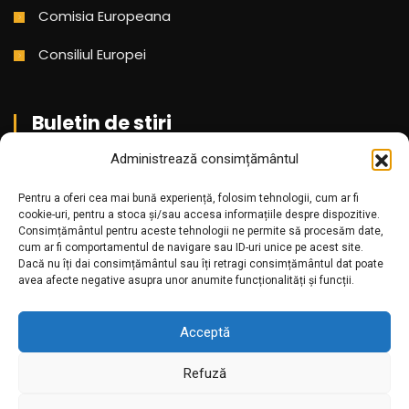
Comisia Europeana
Consiliul Europei
Buletin de stiri
Administrează consimțământul
Aboneaza-te pentru a primi cele mai noi stiri din partea
Pentru a oferi cea mai bună experiență, folosim tehnologii, cum ar fi
noastra!
cookie-uri, pentru a stoca și/sau accesa informațiile despre dispozitive.
Consimțământul pentru aceste tehnologii ne permite să procesăm date,
cum ar fi comportamentul de navigare sau ID-uri unice pe acest site.
Dacă nu îți dai consimțământul sau îți retragi consimțământul dat poate
avea afecte negative asupra unor anumite funcționalități și funcții.
Acceptă
Refuză
Amr.ro @2025. Toate drepturile rezervate