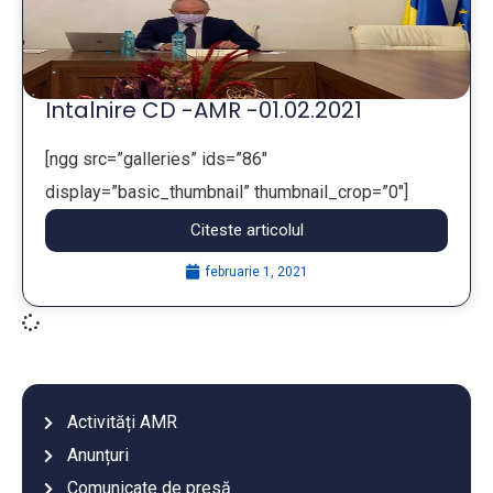
Intalnire CD -AMR -01.02.2021
[ngg src=”galleries” ids=”86″
display=”basic_thumbnail” thumbnail_crop=”0″]
Citeste articolul
...
februarie 1, 2021
Activități AMR
Anunțuri
Comunicate de presă