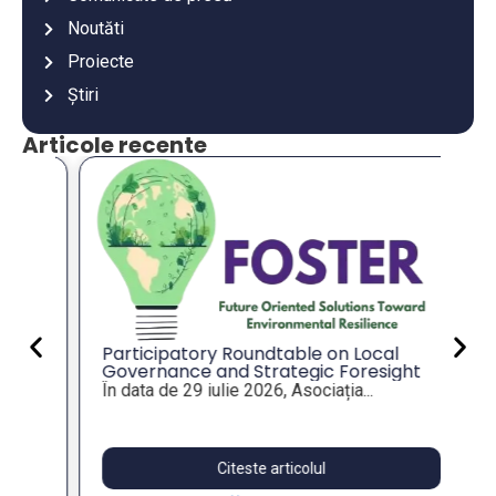
Noutăti
Proiecte
Știri
Articole recente
An
co
an
Va
mu
es
Participatory Roundtable on Local
Governance and Strategic Foresight
for Resilient Public Policies, within the
În data de 29 iulie 2026, Asociația...
FOSTER Project
Citeste articolul